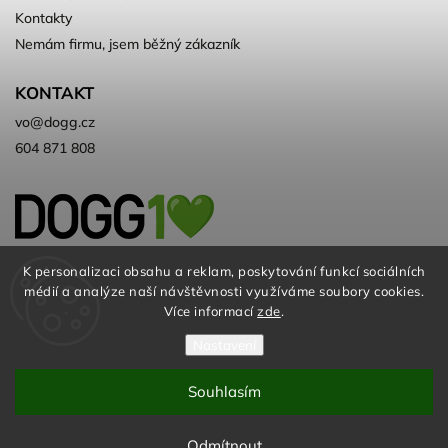
Kontakty
Nemám firmu, jsem běžný zákazník
KONTAKT
vo
@
dogg.cz
604 871 808
Velkoobchod kvalitních a ♻️eko
K personalizaci obsahu a reklam, poskytování funkcí sociálních
médií a analýze naší návštěvnosti využíváme soubory cookies.
chovatelských potřeb. Už 10 let
Více informací
zde
.
Nastavení
Souhlasím
© DOGG.CZ s.r.o. 2026
Odmítnout