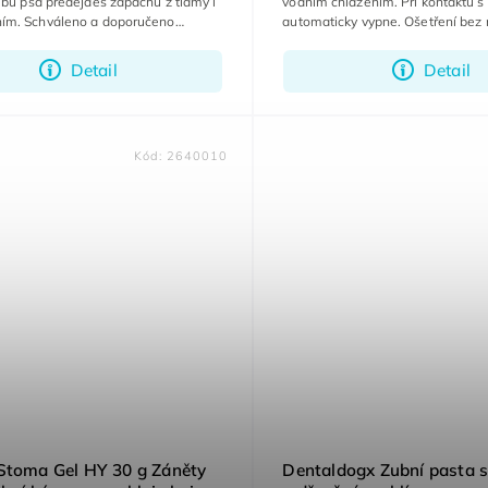
bů psa předejdeš zápachu z tlamy i
vodním chlazením. Při kontaktu s
m. Schváleno a doporučeno
automaticky vypne. Ošetření bez 
Detail
Detail
Kód:
2640010
Stoma Gel HY 30 g Záněty
Dentaldogx Zubní pasta 