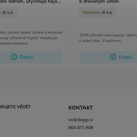
ubní kámen, urychluje hojení,
a dřevěným uhlím
lamě
m
(8 ks)
Skladem
(9 ks)
ziko zjizvení tkáně, zánětu a krvácení
100% přírodní zubní pasta. Odstra
oruje přirozené hojení. Vhodný po
a zubní plak. S kaolínem.
 zubního kamene.
Detail
Detail
EBUJETE VĚDĚT
KONTAKT
vo
@
dogg.cz
604 871 808