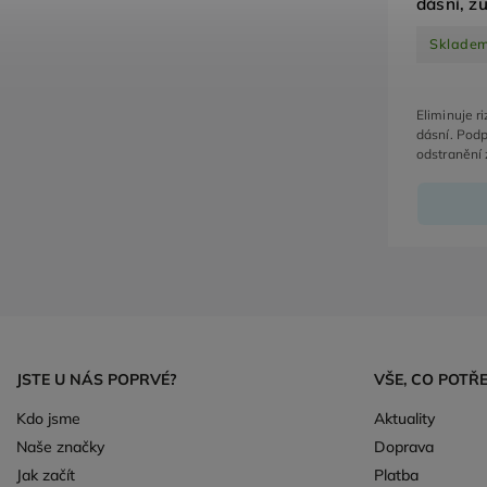
dásní, z
rány v t
Sklade
Eliminuje ri
dásní. Podp
odstranění
JSTE U NÁS POPRVÉ?
VŠE, CO POTŘ
Kdo jsme
Aktuality
Naše značky
Doprava
Jak začít
Platba