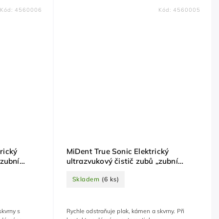
Kód:
4560006
Kód:
4560005
rický
MiDent True Sonic Elektrický
„zubní
ultrazvukový čistič zubů „zubní
ím
kartáček“ pro psy
Skladem
(6 ks)
skvrny s
Rychle odstraňuje plak, kámen a skvrny. Při