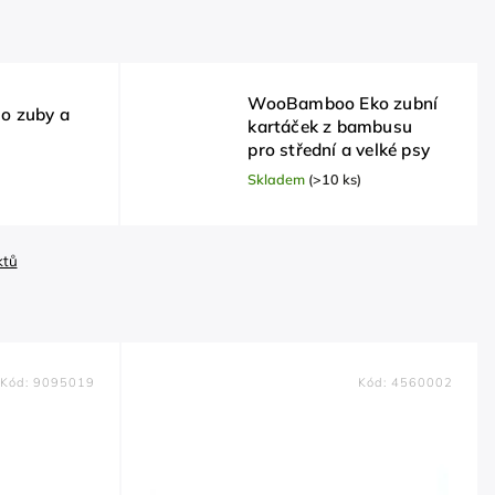
WooBamboo Eko zubní
 o zuby a
kartáček z bambusu
pro střední a velké psy
Skladem
(>10 ks)
ktů
Kód:
9095019
Kód:
4560002