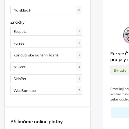
Na skladě
8
Značky
Ecopets
1
Furree
1
Furree Č
Karlovarské bahenní lázně
1
pro psy a
pratelný
MiDent
2
Sklade
SkinPet
1
Pratelný ná
WooBamboo
2
včetně zubů
zubů odstra
Přijímáme online platby