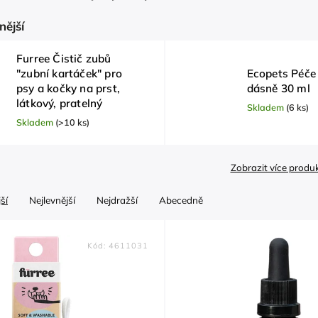
nější
Furree Čistič zubů
"zubní kartáček" pro
Ecopets Péče
psy a kočky na prst,
dásně 30 ml
látkový, pratelný
Skladem
(6 ks)
Skladem
(>10 ks)
Zobrazit více produ
ší
Nejlevnější
Nejdražší
Abecedně
Kód:
4611031