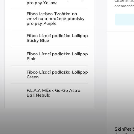
Čištěním zu
pro psy Yellow
onemocnění
veterináři.
Fiboo Iceboo Tvořítka na
zmrzlinu a mražené pamlsky
pro psy Purple
Fiboo Lízací podložka Lollipop
Sticky Blue
Fiboo Lízací podložka Lollipop
Pink
Fiboo Lízací podložka Lollipop
Green
P.L.A.Y. Míček Go-Go Astro
Ball Nebula
SkinPet 