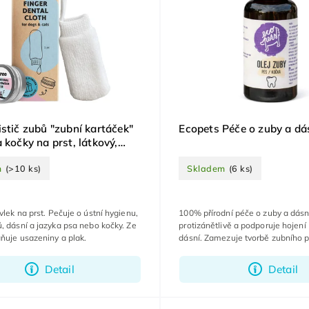
istič zubů "zubní kartáček"
Ecopets Péče o zuby a dá
 kočky na prst, látkový,
m
(>10 ks)
Skladem
(6 ks)
vlek na prst. Pečuje o ústní hygienu,
100% přírodní péče o zuby a dásn
, dásní a jazyka psa nebo kočky. Ze
protizánětlivě a podporuje hojení
ňuje usazeniny a plak.
dásní. Zamezuje tvorbě zubního p
zubního kamene.
Detail
Detail