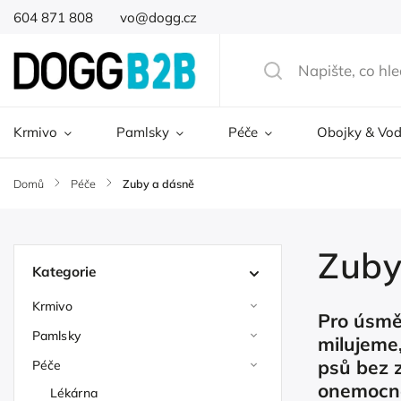
604 871 808
vo@dogg.cz
Krmivo
Pamlsky
Péče
Obojky & Vod
Domů
/
Péče
/
Zuby a dásně
Zuby
Kategorie
Krmivo
Pro úsmě
Pamlsky
milujeme,
psů bez 
Péče
onemocně
Lékárna