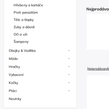
Hřebeny a kartáče
Nejprodáva
Proti parazitům
Tělo a tlapky
Zuby a dásně
Oči a uši
Šampony
Obojky & Vodítka
Móda
Hračky
Nejprodávaněj
Vybavení
Kočky
Ptáci
Novinky