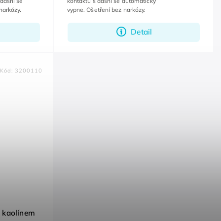
 dásní se
kontaktu s dásní se automaticky
narkózy.
vypne. Ošetření bez narkózy.
Detail
Kód:
3200110
s kaolínem