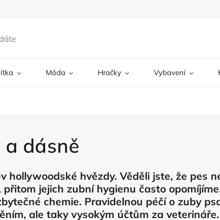
ítka
Móda
Hračky
Vybavení
 a dásně
v hollywoodské hvězdy. Věděli jste, že pes 
 přitom jejich zubní hygienu často opomíjím
zbytečné chemie. Pravidelnou péčí o zuby ps
ním, ale taky vysokým účtům za veterináře.