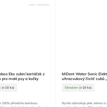
Kód:
4560001
oo Eko zubní kartáček z
MiDent Water Sonic Elekt
pro malé psy a kočky
ultrazvukový čistič zubů 
kartáček“ pro psy s vodn
m
(>10 ks)
Skladem
(>10 ks)
chlazením
e 100% přírodního bambusu.
Rychle odstraňuje plak, kámen a 