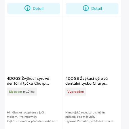
Detail
Detail
4DOGS Žvýkací sýrová
4DOGS Žvýkací sýrová
dentální tyčka Churpi
dentální tyčka Churpi
Borůvka XL
Borůvka L
Skladem
(>10 ks)
Vyprodáno
Himálajská receptura s jačím
Himálajská receptura s jačím
mlékem. Pro milovníky
mlékem. Pro milovníky
žvýkání. Pomáhá při čištění zubů a
žvýkání. Pomáhá při čištění zubů a
dásní.
dásní.