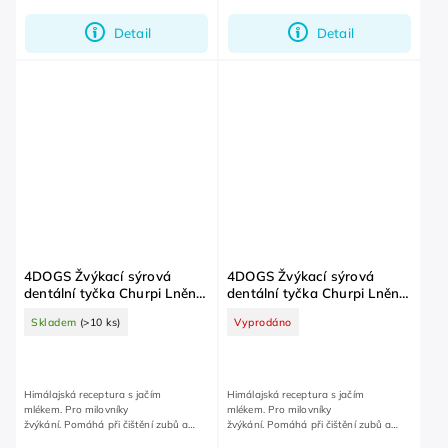
Detail
Detail
4DOGS Žvýkací sýrová
4DOGS Žvýkací sýrová
dentální tyčka Churpi Lněné
dentální tyčka Churpi Lněné
semínko XL
semínko L
Skladem
(>10 ks)
Vyprodáno
Himálajská receptura s jačím
Himálajská receptura s jačím
mlékem. Pro milovníky
mlékem. Pro milovníky
žvýkání. Pomáhá při čištění zubů a
žvýkání. Pomáhá při čištění zubů a
dásní.
dásní.