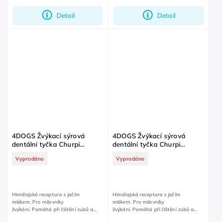
Detail
Detail
4DOGS Žvýkací sýrová
4DOGS Žvýkací sýrová
dentální tyčka Churpi
dentální tyčka Churpi
Borůvka M
Borůvka S
Vyprodáno
Vyprodáno
Himálajská receptura s jačím
Himálajská receptura s jačím
mlékem. Pro milovníky
mlékem. Pro milovníky
žvýkání. Pomáhá při čištění zubů a
žvýkání. Pomáhá při čištění zubů a
dásní.
dásní.