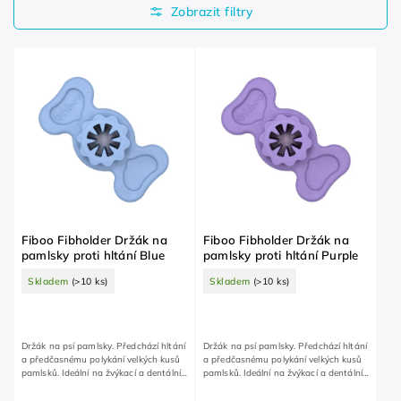
Nejdražší
Abecedně
Fiboo Fibholder Držák na
Fiboo Fibholder Držák na
pamlsky proti hltání Blue
pamlsky proti hltání Purple
Skladem
(>10 ks)
Skladem
(>10 ks)
Držák na psí pamlsky. Předchází hltání
Držák na psí pamlsky. Předchází hltání
a předčasnému polykání velkých kusů
a předčasnému polykání velkých kusů
pamlsků. Ideální na žvýkací a dentální
pamlsků. Ideální na žvýkací a dentální
pamlsky. Pro bezpečný požitek z
pamlsky. Pro bezpečný požitek z
pochoutek.
pochoutek.