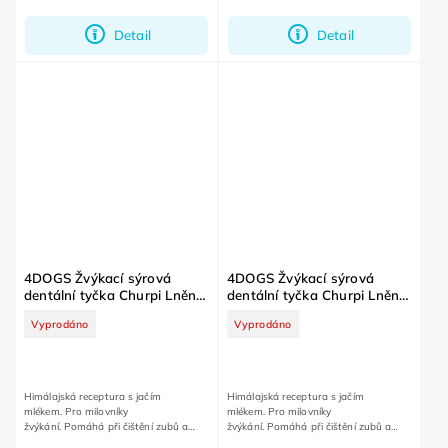
Detail
Detail
4DOGS Žvýkací sýrová
4DOGS Žvýkací sýrová
dentální tyčka Churpi Lněné
dentální tyčka Churpi Lněné
semínko M
semínko S
Vyprodáno
Vyprodáno
Himálajská receptura s jačím
Himálajská receptura s jačím
mlékem. Pro milovníky
mlékem. Pro milovníky
žvýkání. Pomáhá při čištění zubů a
žvýkání. Pomáhá při čištění zubů a
dásní.
dásní.