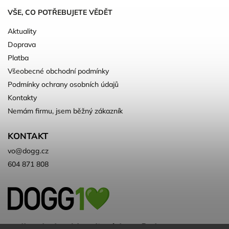
VŠE, CO POTŘEBUJETE VĚDĚT
Aktuality
Doprava
Platba
Všeobecné obchodní podmínky
Podmínky ochrany osobních údajů
Kontakty
Nemám firmu, jsem běžný zákazník
KONTAKT
vo
@
dogg.cz
604 871 808
Velkoobchod kvalitních a ♻️eko