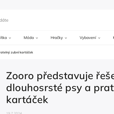
ítka
Móda
Hračky
Vybavení
ratelný zubní kartáček
Zooro představuje řeš
dlouhosrsté psy a prat
kartáček
19.7.2024