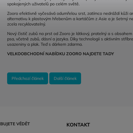
spokojených uživatelů po celém světě.
Zooro efektivně vyčesává odumřelou srst, zatímco nedráždí kůži an
alternativu k plastovým hřebenům a kartáčům z Asie a je šetrný nej
zcela recyklovatelný.
Nový čistič zubů na prst od Zooro je látkový, pratelný a s obsahem 
psa, včetně zubů, dásní a jazyka. Díky technologii s aktivním stříb
usazeniny a plak. Teď s dárkem zdarma.
VELKOOBCHODNÍ NABÍDKU ZOORO NAJDETE
TADY
Předchozí článek
Další článek
EBUJETE VĚDĚT
KONTAKT