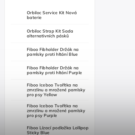
Orbiloc Service Kit Nová
baterie
Orbiloc Strap Kit Sada
alternativních pásků
Fiboo Fibholder Držák na
pamlsky proti hltání Blue
Fiboo Fibholder Držák na
pamlsky proti hltání Purple
Fiboo Iceboo Tvořítka na
zmrzlinu a mražené pamlsky
pro psy Yellow
Fiboo Iceboo Tvořítka na
zmrzlinu a mražené pamlsky
pro psy Purple
Fiboo Lízací podložka Lollipop
Sticky Blue