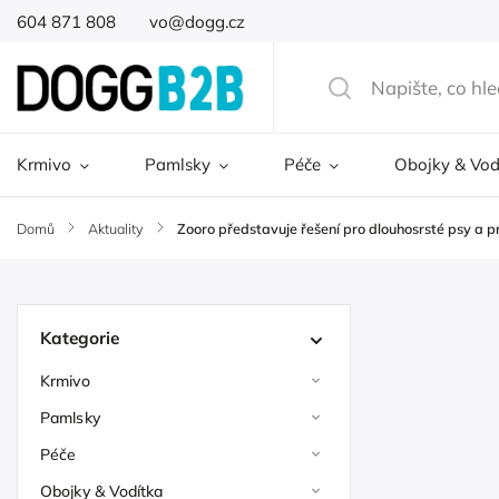
604 871 808
vo@dogg.cz
Krmivo
Pamlsky
Péče
Obojky & Vod
Domů
/
Aktuality
/
Zooro představuje řešení pro dlouhosrsté psy a p
Kategorie
Krmivo
Pamlsky
Péče
Obojky & Vodítka