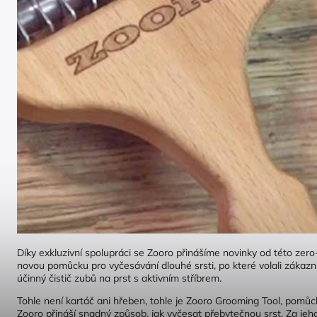
Díky exkluzivní spolupráci se Zooro přinášíme novinky od této zer
novou pomůcku pro vyčesávání dlouhé srsti, po které volali zákazní
účinný čistič zubů na prst s aktivním stříbrem.
Tohle není kartáč ani hřeben, tohle je Zooro Grooming Tool, pomůcka
Zooro přináší snadný způsob, jak vyčesat přebytečnou srst. Za jeho