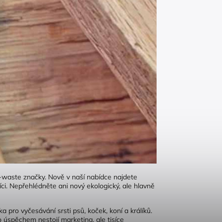
o-waste značky. Nově v naší nabídce najdete
ci. Nepřehlédněte ani nový ekologický, ale hlavně
 pro vyčesávání srsti psů, koček, koní a králíků.
 úspěchem nestojí marketing, ale tisíce