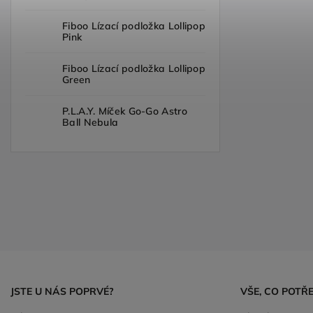
Fiboo Lízací podložka Lollipop
Pink
Fiboo Lízací podložka Lollipop
Green
P.L.A.Y. Míček Go-Go Astro
Ball Nebula
JSTE U NÁS POPRVÉ?
VŠE, CO POTŘ