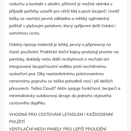
vzduchu a kontakt s okolím, přičemž je možné okénka v
případě potřeby uzavřít pro větší klid a pocit bezpečí. Uvnitř
tašky se nachází pevná základna a měkký vyjímatelný
polštář s plyšovým potahem, který zpříjemní delší čekání i
samotnou cestu.
Odolný ripstop materiál je lehký, pevný a připravený na
časté používání. Praktické boční kapsy poskytují prostor na
pamlsky, doklady nebo další nezbytnosti a nechybí ani
integrované bezpečnostní vodítko proti nechtěnému
vyskočení psa. Díky nastavitelnému polstrovanému
ramennímu popruhu se taška pohodlně nosí i při delších
přesunech. Taška Cloud7 Aktiv spojuje funkčnost, bezpečí a
minimalistický outdoorový design do jednoho stylového
cestovního doplňku.
VHODNÁ PRO CESTOVÁNÍ LETADLEM I KAŽDODENNÍ
POUŽITÍ
VENTILAČNÍ MESH PANELY PRO LEPŠÍ PROUDĚNÍ