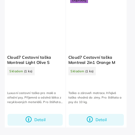
Doprodej
Cloud7 Cestovní taška
Cloud7 Cestovní taška
Montreal Light Olive S
Montreal 2in1 Orange M
Skladem
(1 ks)
Skladem
(1 ks)
Luxusní cestovní taška pro malé a
Taška a zároveň matrace. Hřejivá
střední psy. Příjemná a odolná látka z
taška vhodná do zimy. Pro štěňata a
recyklovaných materiálů. Pro štěňata
psy do 10 kg.
a psy do 10 kg.
Detail
Detail