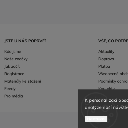
JSTE U NÁS POPRVÉ?
VŠE, CO POTŘ
Kdo jsme
Aktuality
Naše značky
Doprava
Jak začít
Platba
Registrace
Všeobecné obch
Materiály ke stažení
Podmínky ochra
Feedy
Kontakty
Pro média
Nemám firmu, j
K personalizaci obsa
analýze naší návště
Nastavení