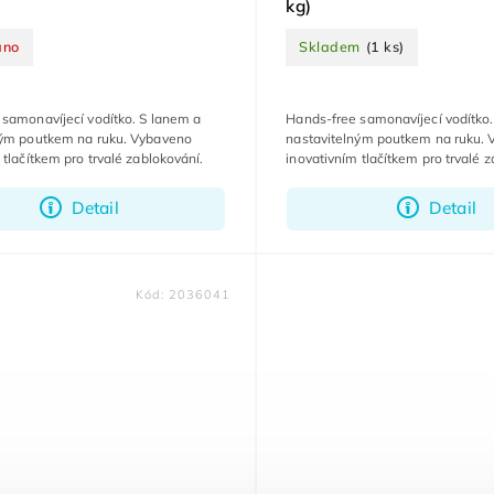
kg)
áno
Skladem
(1 ks)
samonavíjecí vodítko. S lanem a
Hands-free samonavíjecí vodítko.
ným poutkem na ruku. Vybaveno
nastavitelným poutkem na ruku.
 tlačítkem pro trvalé zablokování.
inovativním tlačítkem pro trvalé z
Detail
Detail
Kód:
2036041