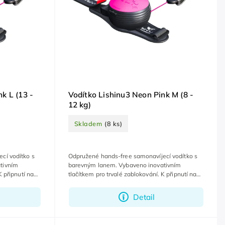
k L (13 -
Vodítko Lishinu3 Neon Pink M (8 -
12 kg)
Skladem
(8 ks)
cí vodítko s
Odpružené hands-free samonavíjecí vodítko s
tivním
barevným lanem. Vybaveno inovativním
K připnutí na
tlačítkem pro trvalé zablokování. K připnutí na
zápěstí, ruce zůstanou volné.
Detail