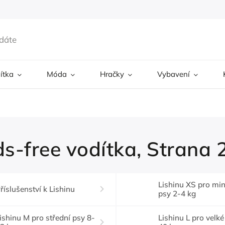
ítka
Móda
Hračky
Vybavení
s-free vodítka
, Strana 
Lishinu XS pro min
říslušenství k Lishinu
psy 2-4 kg
ishinu M pro střední psy 8-
Lishinu L pro velké