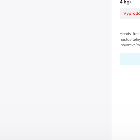
4 kg)
Vyprod
Hands-free 
nastavitel
inovativním