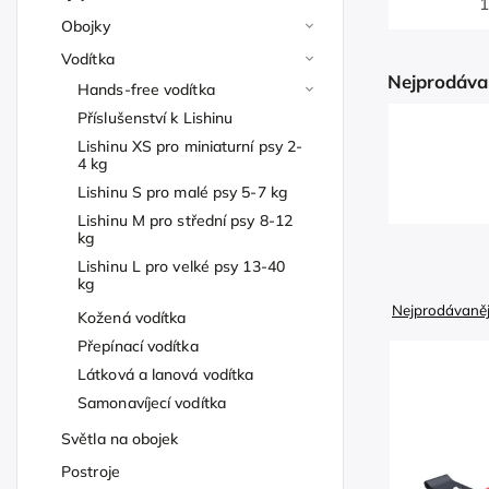
1
Obojky
Vodítka
Nejprodáva
Hands-free vodítka
Příslušenství k Lishinu
Lishinu XS pro miniaturní psy 2-
4 kg
Lishinu S pro malé psy 5-7 kg
Lishinu M pro střední psy 8-12
kg
Lishinu L pro velké psy 13-40
kg
Nejprodávaněj
Kožená vodítka
Přepínací vodítka
Látková a lanová vodítka
Samonavíjecí vodítka
Světla na obojek
Postroje