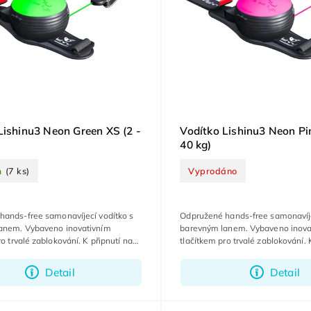
Lishinu3 Neon Green XS (2 -
Vodítko Lishinu3 Neon Pin
40 kg)
m
(7 ks)
Vyprodáno
hands-free samonavíjecí vodítko s
Odpružené hands-free samonavíje
anem. Vybaveno inovativním
barevným lanem. Vybaveno inova
ro trvalé zablokování. K připnutí na
tlačítkem pro trvalé zablokování. 
ce zůstanou volné.
zápěstí, ruce zůstanou volné.
Detail
Detail