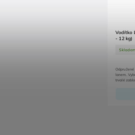
Vodítko 
- 12 kg)
Sklade
Odpružené 
lanem. Vyba
trvalé zablo
zůstanou vo