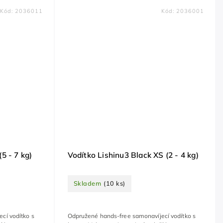
Kód:
2036011
Kód:
2036001
5 - 7 kg)
Vodítko Lishinu3 Black XS (2 - 4 kg)
Skladem
(10 ks)
cí vodítko s
Odpružené hands-free samonavíjecí vodítko s