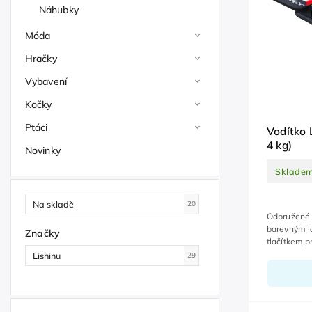
Náhubky
Móda
Hračky
Vybavení
Kočky
Ptáci
Vodítko 
4 kg)
Novinky
Sklade
Na skladě
20
Odpružené 
barevným l
Značky
tlačítkem p
zápěstí, ru
Lishinu
29