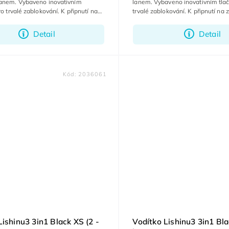
anem. Vybaveno inovativním
lanem. Vybaveno inovativním tla
ro trvalé zablokování. K připnutí na
trvalé zablokování. K připnutí na 
ce zůstanou volné.
zůstanou volné.
Detail
Detail
Kód:
2036061
Lishinu3 3in1 Black XS (2 -
Vodítko Lishinu3 3in1 Bla