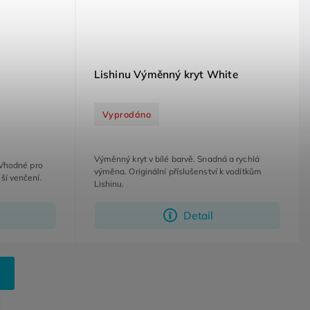
Lishinu Výměnný kryt White
Vyprodáno
Výměnný kryt v bílé barvě. Snadná a rychlá
 Vhodné pro
výměna. Originální příslušenství k vodítkům
ší venčení.
Lishinu.
Detail