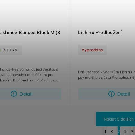
Lishinu3 Bungee Black M (8
Lishinu Prodloužení
m
(>10 ks)
Vyprodáno
hands-free samonavíjecí vodítko s
Příslušenství k vodítkům Lishinu.
veno inovativním tlačítkem pro
psy malého vzrůstu.Pro pohodlněj
kování. K připnutí na zápěstí, ruce
lné.
Detail
Detail
Načíst 5 dalších
1
2
3