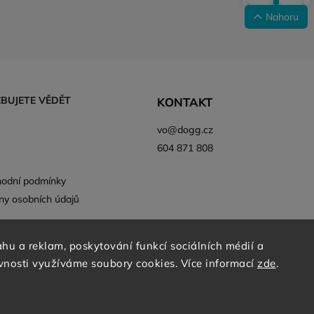
Nahoru
EBUJETE VĚDĚT
KONTAKT
vo
@
dogg.cz
604 871 808
odní podmínky
ny osobních údajů
sem běžný zákazník
hu a reklam, poskytování funkcí sociálních médií a
vnosti využíváme soubory cookies. Více informací
zde
.
© DOGG.CZ s.r.o. 2026