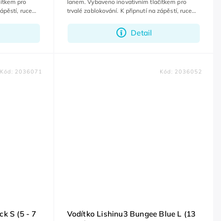
čítkem pro
lanem. Vybaveno inovativním tlačítkem pro
zápěstí, ruce
trvalé zablokování. K připnutí na zápěstí, ruce
zůstanou volné.
Detail
Kód:
2036071
Kód:
2036052
ck S (5 - 7
Vodítko Lishinu3 Bungee Blue L (13