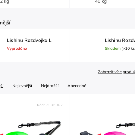
2 kg
40 kg
nější
Lishinu Rozdvojka L
Lishinu Rozd
Vyprodáno
Skladem
(>10 ks
Zobrazit více produ
ší
Nejlevnější
Nejdražší
Abecedně
Kód:
2036002