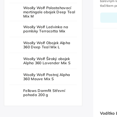
barevným l
tlačítkem p
Woolly Wolf Polostahovací
zápěstí, ru
martingale obojek Deep Teal
Mix M
Woolly Wolf Ledvinka na
pamlsky Terracotta Mix
Woolly Wolf Obojek Alpha
360 Deep Teal Mix L
Woolly Wolf Široký obojek
Alpha 360 Lavender Mix S
Woolly Wolf Postroj Alpha
360 Mauve Mix S
Fellows Darmfit Střevní
pohoda 200 g
Vodítko 