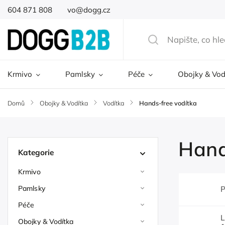
604 871 808
vo@dogg.cz
Krmivo
Pamlsky
Péče
Obojky & Vod
Domů
/
Obojky & Vodítka
/
Vodítka
/
Hands-free vodítka
Hand
Kategorie
Krmivo
Pamlsky
P
Péče
L
Obojky & Vodítka