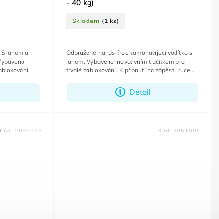
- 40 kg)
Skladem
(1 ks)
 S lanem a
Odpružené hands-free samonavíjecí vodítko s
 Vybaveno
lanem. Vybaveno inovativním tlačítkem pro
ablokování.
trvalé zablokování. K připnutí na zápěstí, ruce
zůstanou volné.
Detail
Kód:
2050005
Kód:
2051006