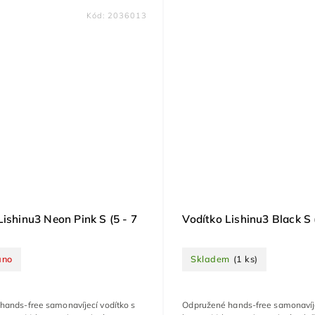
Kód:
2036013
Lishinu3 Neon Pink S (5 - 7
Vodítko Lishinu3 Black S (
áno
Skladem
(1 ks)
hands-free samonavíjecí vodítko s
Odpružené hands-free samonavíje