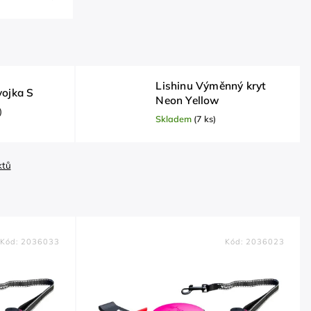
Lishinu Výměnný kryt
vojka S
Neon Yellow
)
Skladem
(7 ks)
ktů
Kód:
2036033
Kód:
2036023