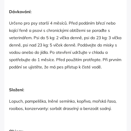
Dávkování:
Určeno pro psy starší 4 měsíců. Před podáním březí nebo
kojící feně a psovi s chronickými obtížemi se poraďte s
veterinářem. Psi do 5 kg: 2 víčka denně, psi do 23 kg: 3 víčka
denně, psi nad 23 kg: 5 víček denně. Podávejte do misky s
vodou anebo do jídla. Po otevření udržujte v chladu a
spotřebujte do 1 měsíce. Před použitím protřepte. Při prvním
podání se ujistěte, že má pes přístup k čisté vodě.
Složení:
Lopuch, pampeliška, lněné semínko, kopřiva, mořská řasa,
rooibos, konzervanty: sorbát draselný a benzoát sodný.