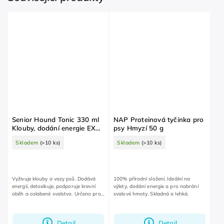
Senior Hound Tonic 330 ml
NAP Proteinová tyčinka pro
Klouby, dodání energie EXP
psy Hmyzí 50 g
6/2026
Skladem
(>10 ks)
Skladem
(>10 ks)
Vyživuje klouby a vazy psů. Dodává
100% přírodní složení. Ideální na
energii, detoxikuje, podporuje krevní
výlety, dodání energie a pro nabrání
oběh a oslabené svalstvo. Určeno pro
svalové hmoty. Skladná a lehká.
psy starší 4 měsíců.
Detail
Detail