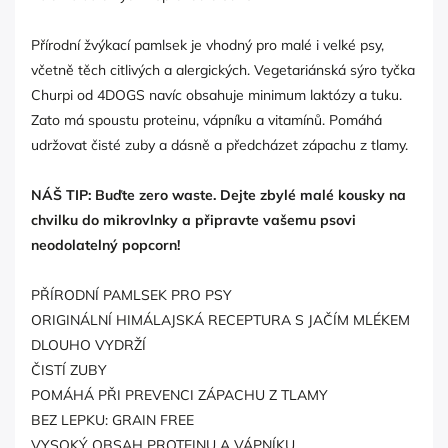
Přírodní žvýkací pamlsek je vhodný pro malé i velké psy,
včetně těch citlivých a alergických. Vegetariánská sýro tyčka
Churpi od 4DOGS navíc obsahuje minimum laktózy a tuku.
Zato má spoustu proteinu, vápníku a vitamínů. Pomáhá
udržovat čisté zuby a dásně a předcházet zápachu z tlamy.
NÁŠ TIP: Buďte zero waste. Dejte zbylé malé kousky na
chvilku do mikrovlnky a připravte vašemu psovi
neodolatelný popcorn!
PŘÍRODNÍ PAMLSEK PRO PSY
ORIGINÁLNÍ HIMÁLAJSKÁ RECEPTURA S JAČÍM MLÉKEM
DLOUHO VYDRŽÍ
ČISTÍ ZUBY
POMÁHÁ PŘI PREVENCI ZÁPACHU Z TLAMY
BEZ LEPKU: GRAIN FREE
VYSOKÝ OBSAH PROTEINU A VÁPNÍKU