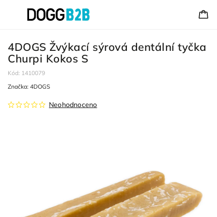
4DOGS Žvýkací sýrová dentální tyčka
Churpi Kokos S
Kód:
1410079
Značka:
4DOGS
Neohodnoceno