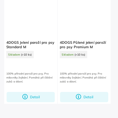
4DOGS Jelení paroží pro psy
4DOGS Půlené jelení paroží
Standard M
pro psy Premium M
Skladem
(>10 ks)
Skladem
(>10 ks)
100% přírodní paroží pro psy. Pro
100% přírodní paroží pro psy. Pro
milovníky žvýkání. Pomáhá při čištění
milovníky žvýkání. Pomáhá při čištění
zubů a dásní.
zubů a dásní.
Detail
Detail