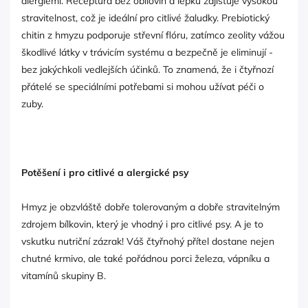
alergiemi. Receptura bez obilovin a lepku zajišťuje vysokou
stravitelnost, což je ideální pro citlivé žaludky. Prebiotický
chitin z hmyzu podporuje střevní flóru, zatímco zeolity vážou
škodlivé látky v trávicím systému a bezpečně je eliminují -
bez jakýchkoli vedlejších účinků. To znamená, že i čtyřnozí
přátelé se speciálními potřebami si mohou užívat péči o
zuby.
Potěšení i pro citlivé a alergické psy
Hmyz je obzvláště dobře tolerovaným a dobře stravitelným
zdrojem bílkovin, který je vhodný i pro citlivé psy. A je to
vskutku nutriční zázrak! Váš čtyřnohý přítel dostane nejen
chutné krmivo, ale také pořádnou porci železa, vápníku a
vitamínů skupiny B.