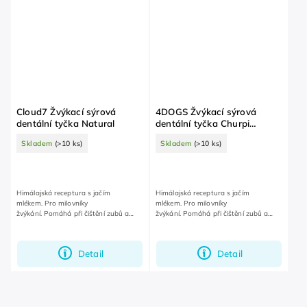
Cloud7 Žvýkací sýrová
4DOGS Žvýkací sýrová
dentální tyčka Natural
dentální tyčka Churpi
Borůvka XL
Skladem
(>10 ks)
Skladem
(>10 ks)
Himálajská receptura s jačím
Himálajská receptura s jačím
mlékem. Pro milovníky
mlékem. Pro milovníky
žvýkání. Pomáhá při čištění zubů a
žvýkání. Pomáhá při čištění zubů a
dásní.
dásní.
Detail
Detail