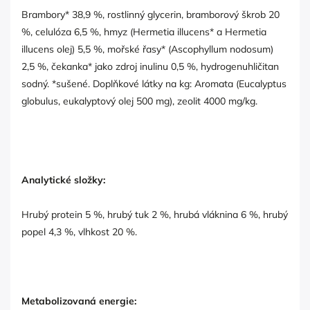
Brambory* 38,9 %, rostlinný glycerin, bramborový škrob 20
%, celulóza 6,5 %, hmyz (Hermetia illucens* a Hermetia
illucens olej) 5,5 %, mořské řasy* (Ascophyllum nodosum)
2,5 %, čekanka* jako zdroj inulinu 0,5 %, hydrogenuhličitan
sodný. *sušené. Doplňkové látky na kg: Aromata (Eucalyptus
globulus, eukalyptový olej 500 mg), zeolit 4000 mg/kg.
Analytické složky:
Hrubý protein 5 %, hrubý tuk 2 %, hrubá vláknina 6 %, hrubý
popel 4,3 %, vlhkost 20 %.
Metabolizovaná energie: