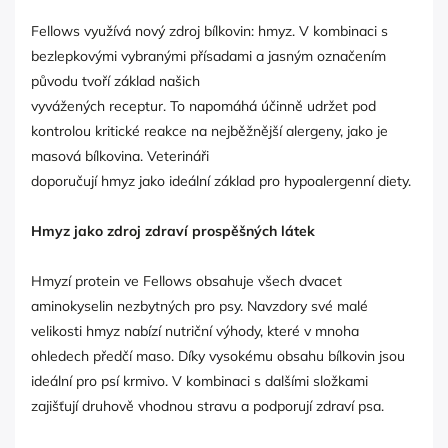
Fellows využívá nový zdroj bílkovin: hmyz. V kombinaci s
bezlepkovými vybranými přísadami a jasným označením
původu tvoří základ našich
vyvážených receptur. To napomáhá účinně udržet pod
kontrolou kritické reakce na nejběžnější alergeny, jako je
masová bílkovina. Veterináři
doporučují hmyz jako ideální základ pro hypoalergenní diety.
Hmyz jako zdroj zdraví prospěšných látek
Hmyzí protein ve Fellows obsahuje všech dvacet
aminokyselin nezbytných pro psy. Navzdory své malé
velikosti hmyz nabízí nutriční výhody, které v mnoha
ohledech předčí maso. Díky vysokému obsahu bílkovin jsou
ideální pro psí krmivo. V kombinaci s dalšími složkami
zajišťují druhově vhodnou stravu a podporují zdraví psa.