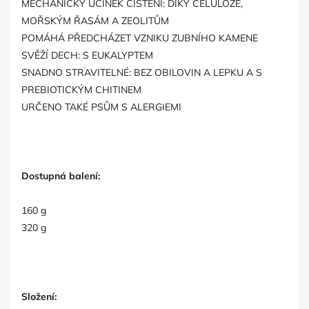
MECHANICKÝ ÚČINEK ČIŠTĚNÍ: DÍKY CELULÓZE,
MOŘSKÝM ŘASÁM A ZEOLITŮM
POMÁHÁ PŘEDCHÁZET VZNIKU ZUBNÍHO KAMENE
SVĚŽÍ DECH: S EUKALYPTEM
SNADNO STRAVITELNÉ: BEZ OBILOVIN A LEPKU A S
PREBIOTICKÝM CHITINEM
URČENO TAKÉ PSŮM S ALERGIEMI
Dostupná balení:
160 g
320 g
Složení: