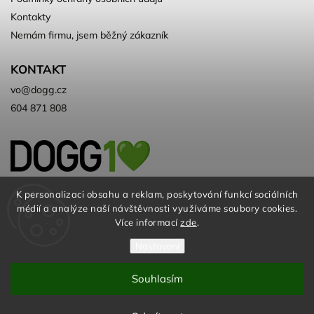
Kontakty
Nemám firmu, jsem běžný zákazník
KONTAKT
vo
@
dogg.cz
604 871 808
Velkoobchod kvalitních a ♻️eko
K personalizaci obsahu a reklam, poskytování funkcí sociálních
médií a analýze naší návštěvnosti využíváme soubory cookies.
chovatelských potřeb. Už 10 let
Více informací
zde
.
Nastavení
Souhlasím
© DOGG.CZ s.r.o. 2026