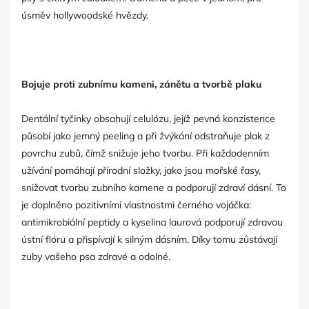
úsměv hollywoodské hvězdy.
Bojuje proti zubnímu kameni, zánětu a tvorbě plaku
Dentální tyčinky obsahují celulózu, jejíž pevná konzistence
působí jako jemný peeling a při žvýkání odstraňuje plak z
povrchu zubů, čímž snižuje jeho tvorbu. Při každodenním
užívání pomáhají přírodní složky, jako jsou mořské řasy,
snižovat tvorbu zubního kamene a podporují zdraví dásní. To
je doplněno pozitivními vlastnostmi černého vojáčka:
antimikrobiální peptidy a kyselina laurová podporují zdravou
ústní flóru a přispívají k silným dásním. Díky tomu zůstávají
zuby vašeho psa zdravé a odolné.