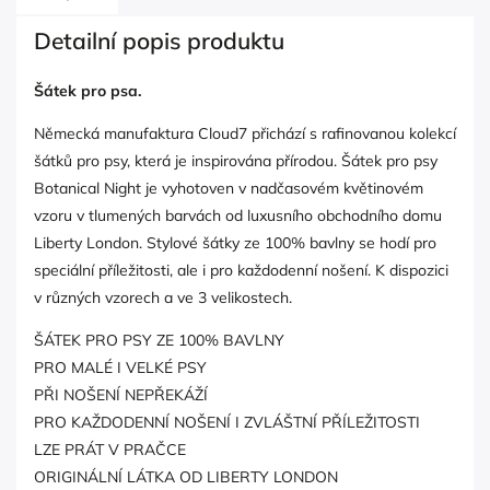
Detailní popis produktu
Šátek pro psa.
Německá manufaktura Cloud7 přichází s rafinovanou kolekcí
šátků pro psy, která je inspirována přírodou. Šátek pro psy
Botanical Night je vyhotoven v nadčasovém květinovém
vzoru v tlumených barvách od luxusního obchodního domu
Liberty London. Stylové šátky ze 100% bavlny se hodí pro
speciální příležitosti, ale i pro každodenní nošení. K dispozici
v různých vzorech a ve 3 velikostech.
ŠÁTEK PRO PSY ZE 100% BAVLNY
PRO MALÉ I VELKÉ PSY
PŘI NOŠENÍ NEPŘEKÁŽÍ
PRO KAŽDODENNÍ NOŠENÍ I ZVLÁŠTNÍ PŘÍLEŽITOSTI
LZE PRÁT V PRAČCE
ORIGINÁLNÍ LÁTKA OD LIBERTY LONDON