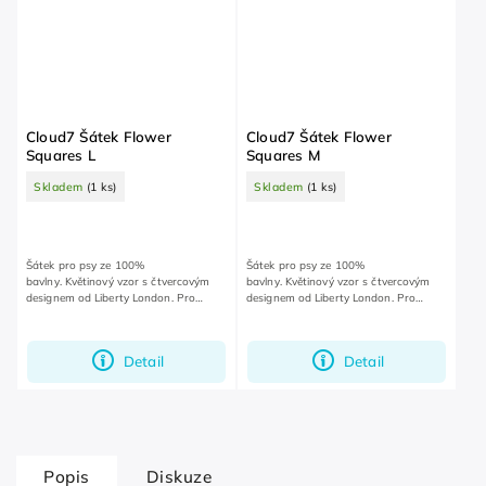
Cloud7 Šátek Flower
Cloud7 Šátek Flower
Squares L
Squares M
Skladem
(1 ks)
Skladem
(1 ks)
Šátek pro psy ze 100%
Šátek pro psy ze 100%
bavlny. Květinový vzor s čtvercovým
bavlny. Květinový vzor s čtvercovým
designem od Liberty London. Pro
designem od Liberty London. Pro
speciální příležitosti, ale i pro
speciální příležitosti, ale i pro
každodenní nošení.
každodenní nošení.
Detail
Detail
Popis
Diskuze