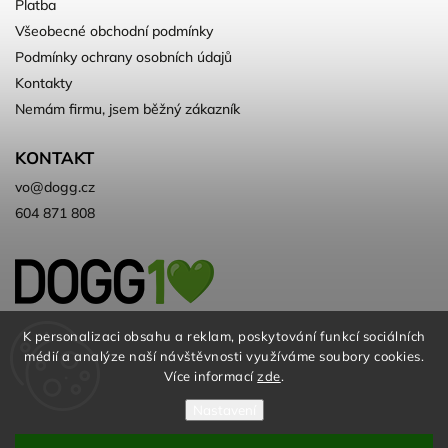
Platba
Všeobecné obchodní podmínky
Podmínky ochrany osobních údajů
Kontakty
Nemám firmu, jsem běžný zákazník
KONTAKT
vo
@
dogg.cz
604 871 808
Velkoobchod kvalitních a ♻️eko
K personalizaci obsahu a reklam, poskytování funkcí sociálních
médií a analýze naší návštěvnosti využíváme soubory cookies.
chovatelských potřeb. Už 10 let
Více informací
zde
.
Nastavení