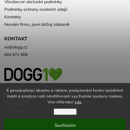
Všeobecné obchodní podmínky
Podmínky ochrany osobních údajů
Kontakty
Nemám firmu, jsem běžný zákazník
KONTAKT
vo
@
dogg.cz
604 871 808
Velkoobchod kvalitních a ♻️eko
K personalizaci obsahu a reklam, poskytování funkcí sociálních
médií a analýze naší návštěvnosti využíváme soubory cookies.
chovatelských potřeb. Už 10 let
Více informací
zde
.
Nastavení
Souhlasím