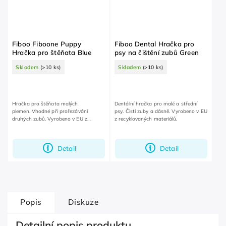
Fiboo Fiboone Puppy
Fiboo Dental Hračka pro
Hračka pro štěňata Blue
psy na čištění zubů Green
Skladem
(>10 ks)
Skladem
(>10 ks)
Hračka pro štěňata malých
Dentální hračka pro malé a střední
plemen. Vhodné při prořezávání
psy. Čistí zuby a dásně. Vyrobeno v EU
druhých zubů. Vyrobeno v EU z
z recyklovaných materiálů.
recyklovaných materiálů.
Detail
Detail
Popis
Diskuze
Detailní popis produktu