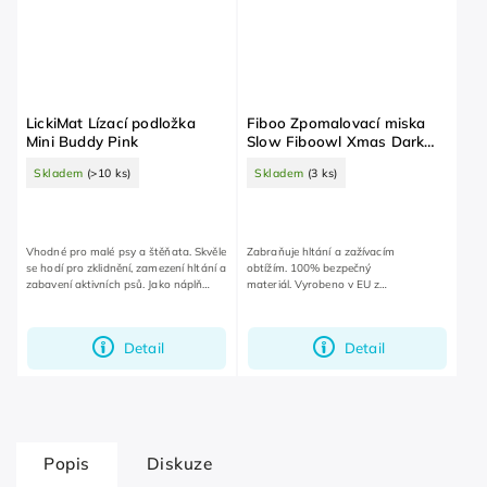
LickiMat Lízací podložka
Fiboo Zpomalovací miska
Mini Buddy Pink
Slow Fiboowl Xmas Dark
Green
Skladem
(>10 ks)
Skladem
(3 ks)
Vhodné pro malé psy a štěňata. Skvěle
Zabraňuje hltání a zažívacím
se hodí pro zklidnění, zamezení hltání a
obtížím. 100% bezpečný
zabavení aktivních psů. Jako náplň
materiál. Vyrobeno v EU z
doporučujeme všechny druhy měkkého
recyklovaných materiálů. Speciální
krmiva a pamlsky s...
vánoční limitovaná edice.
Detail
Detail
Popis
Diskuze