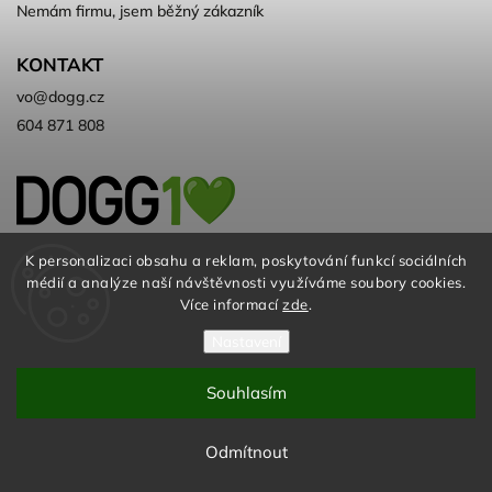
Nemám firmu, jsem běžný zákazník
KONTAKT
vo
@
dogg.cz
604 871 808
Velkoobchod kvalitních a ♻️eko
K personalizaci obsahu a reklam, poskytování funkcí sociálních
médií a analýze naší návštěvnosti využíváme soubory cookies.
chovatelských potřeb. Už 10 let
Více informací
zde
.
Nastavení
Souhlasím
© DOGG.CZ s.r.o. 2026
Odmítnout
Vytvořil
Shoptet