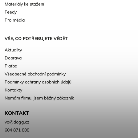
Materiály ke stažení
Feedy
Pro média
VŠE, CO POTŘEBUJETE VĚDĚT
Aktuality
Doprava
Platba
Všeobecné obchodní podmínky
Podmínky ochrany osobních údajů
Kontakty
Nemám firmu, jsem běžný zákazník
KONTAKT
vo
@
dogg.cz
604 871 808