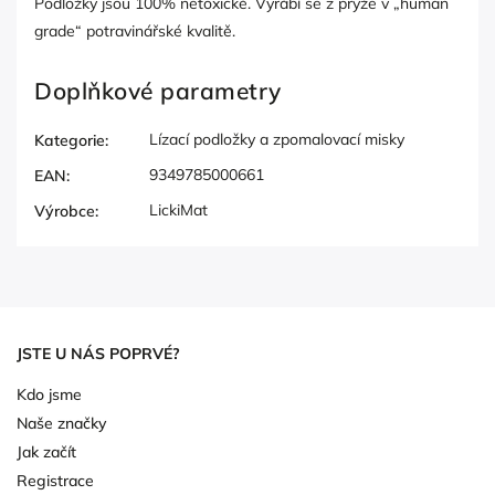
Podložky jsou 100% netoxické. Vyrábí se z pryže v „human
grade“ potravinářské kvalitě.
Doplňkové parametry
Lízací podložky a zpomalovací misky
Kategorie
:
9349785000661
EAN
:
LickiMat
Výrobce
:
JSTE U NÁS POPRVÉ?
Kdo jsme
Naše značky
Jak začít
Registrace