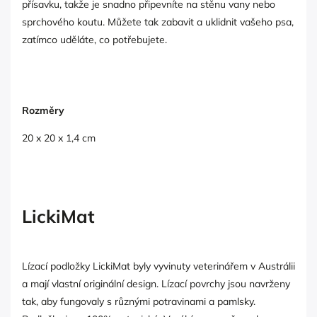
přísavku, takže je snadno připevníte na stěnu vany nebo
sprchového koutu. Můžete tak zabavit a uklidnit vašeho psa,
zatímco uděláte, co potřebujete.
Rozměry
20 x 20 x 1,4 cm
LickiMat
Lízací podložky LickiMat byly vyvinuty veterinářem v Austrálii
a mají vlastní originální design. Lízací povrchy jsou navrženy
tak, aby fungovaly s různými potravinami a pamlsky.