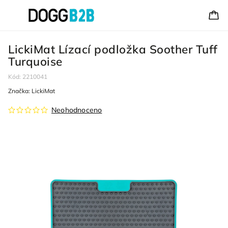
LickiMat Lízací podložka Soother Tuff
Turquoise
Kód:
2210041
Značka:
LickiMat
Neohodnoceno