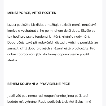
MENŠÍ PORCE, VĚTŠÍ POŽITEK
Lízací podložka LickiMat umožňuje rozložit menší množství
krmiva a vychutnat si ho po mnohem delší dobu. Skvěle se
tak hodí pro psy s tendencí k hltání, krkání a nadýmání.
Doporučuje také při redukčních dietách. Většinu pamlsků lze
zmrazit, čímž dobu pro jejich snězení ještě prodloužíte. Pro
dobré zapracování jídla do formy doporučujeme použít
stěrku.
BĚHEM KOUPÁNÍ A PRAVIDELNÉ PÉČE
Jestli váš pes nemá rád koupání anebo jinou péči, teď
budete mít vyhráno. Řada podložek LickiMat Splash má