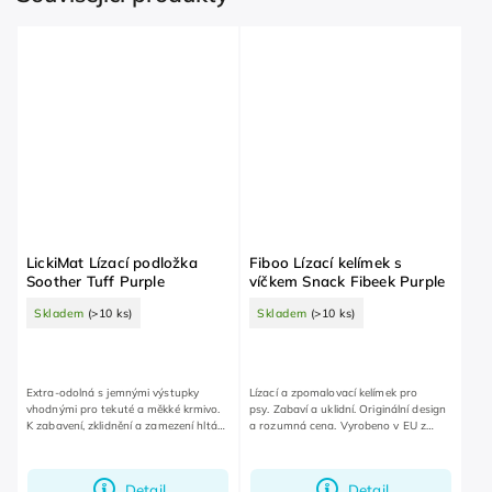
LickiMat Lízací podložka
Fiboo Lízací kelímek s
Soother Tuff Purple
víčkem Snack Fibeek Purple
Skladem
(>10 ks)
Skladem
(>10 ks)
Extra-odolná s jemnými výstupky
Lízací a zpomalovací kelímek pro
vhodnými pro tekuté a měkké krmivo.
psy. Zabaví a uklidní. Originální design
K zabavení, zklidnění a zamezení hltání
a rozumná cena. Vyrobeno v EU z
jídla. Lze používat v mrazáku i
recyklovaných materiálů.
mikrovlné troubě.
Detail
Detail