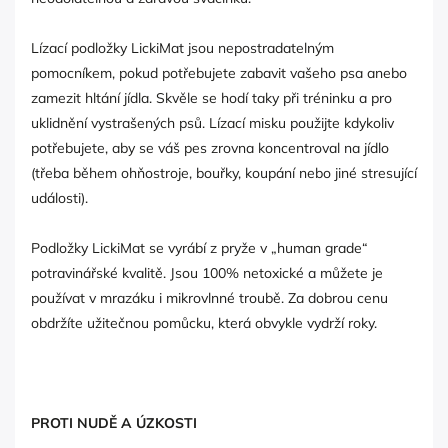
Lízací podložky LickiMat jsou nepostradatelným
pomocníkem, pokud potřebujete zabavit vašeho psa anebo
zamezit hltání jídla. Skvěle se hodí taky při tréninku a pro
uklidnění vystrašených psů. Lízací misku použijte kdykoliv
potřebujete, aby se váš pes zrovna koncentroval na jídlo
(třeba během ohňostroje, bouřky, koupání nebo jiné stresující
události).
Podložky LickiMat se vyrábí z pryže v „human grade“
potravinářské kvalitě. Jsou 100% netoxické a můžete je
používat v mrazáku i mikrovlnné troubě. Za dobrou cenu
obdržíte užitečnou pomůcku, která obvykle vydrží roky.
PROTI NUDĚ A ÚZKOSTI