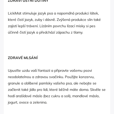
ZDRAVÍ ÚSTNÍ DUTINY
LickiMat stimuluje jazyk psa a napomáhá produkci látek,
které čistí jazyk, zuby i dásně. Zvýšená produkce slin také
zajistí lepší trávení. Lízáním povrchu lízací misky si pes
účinně čistí jazyk a předchází zápachu z tlamy.
ZDRAVÉ MLSÁNÍ
Upusťte uzdu vaší fantazii a připravte vašemu psovi
neodolatelnou a zdravou svačinku. Použijte konzervu,
granule a oblíbené pamlsky vašeho psa, ale nebojte se
začlenit také jídlo pro lidi, které běžně máte doma. Skvěle se
hodí arašídové máslo (bez cukru a soli), mandlové máslo,
jogurt, ovoce a zelenina.