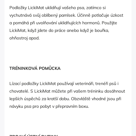
Podložky LickiMat uklidňují vašeho psa, zatímco si
vychutnává svůj oblíbený pamlsek. Účinně potlačuje úzkost
a pomáhá při uvolňování uklidňujících hormonů. Použijte
LickiMat, když jdete do práce anebo když je bouřka,
ohňostroj apod.
TRÉNINKOVÁ POMŮCKA
Lízací podložky LickiMat používají veterináři, trenéři psů i
chovatelé. S LickiMat můžete při vašem tréninku dosáhnout
lepších úspěchů za kratší dobu. Obzvláště vhodné jsou při
návyku psa pro pobyt v přepravním boxu.