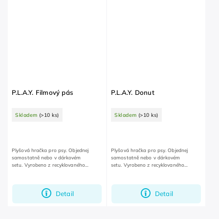
P.L.A.Y. Filmový pás
P.L.A.Y. Donut
Skladem
(>10 ks)
Skladem
(>10 ks)
Plyšová hračka pro psy. Objednej
Plyšová hračka pro psy. Objednej
samostatně nebo v dárkovém
samostatně nebo v dárkovém
setu. Vyrobeno z recyklovaného
setu. Vyrobeno z recyklovaného
plastového odpadu.
plastového odpadu.
Detail
Detail