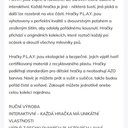
interaktivní. Každá hračka je jiná - některá šustí, jiná píská a
další lze rozebrat na více částí. Hračky P.L.A.Y. jsou
vyhotoveny v perfektní kvalitě s dvouvrstvým potahem a
zesíleným šitím, aby odolaly pořádnému kousnutí. Hračky
přichází v originálních kolekcích, které roztočí každý psí
ocásek a okouzlí všechny milovníky psů.
Hračky P.L.A.Y. jsou ekologické a bezpečné. Jejich výplň tvoří
certifikovaný materiál z recyklovaného plastu. Hračky
podléhají standardům pro dětské hračky a neobsahují AZO
barviva. Navíc je můžete prát a sušit v sušičce, takže budou
pořád čisté a voňavé. Zakoupit můžete jednotlivě anebo
celou kolekci najednou.
RUČNÍ VÝROBA
INTERAKTIVNÍ – KAŽDÁ HRAČKA MÁ UNIKÁTNÍ
VLASTNOSTI
VÝPLŇ Z RECYKLOVANÝCH PLASTOVÝCH LAHVÍ