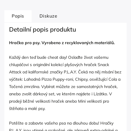
Popis
Diskuze
Detailní popis produktu
Hračka pro psy. Vyrobeno z recyklovaných materiálů.
Každý den teď bude cheat day! Oslaďte život vašemu
chlupáčovi s originální kolekcí plyšových hraček Snack
Attack od kalifornské značky P.L.A.Y. Čeká na něj mlsání bez
výčitek: Lahodná Pizza Puppy-roni, Chipsy, osvěžující Cola a
Točená zmrzlina. Vybírat můžete ze samostatných hraček,
anebo zvolit dárkový set, ve kterém najdete i Lízátko. V
prodeji běžné velikosti hraček anebo Mini velikosti pro
štěňata a malé psy.
Potěšte a zabavte vašeho psa na dlouhou dobu! Hračky
P.L.A.Y. jsou vtipné a rozkošné, ale zároveň extra-odolné a