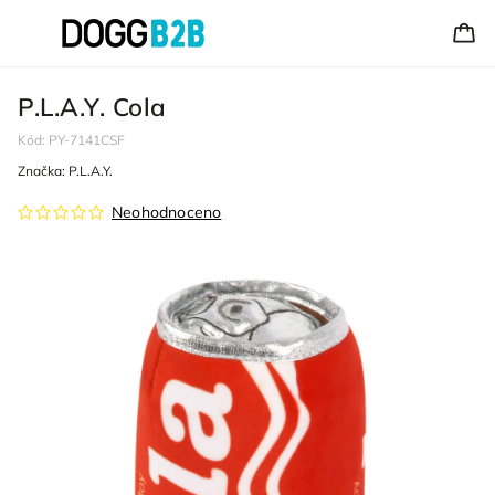
P.L.A.Y. Cola
Kód:
PY-7141CSF
Značka:
P.L.A.Y.
Neohodnoceno