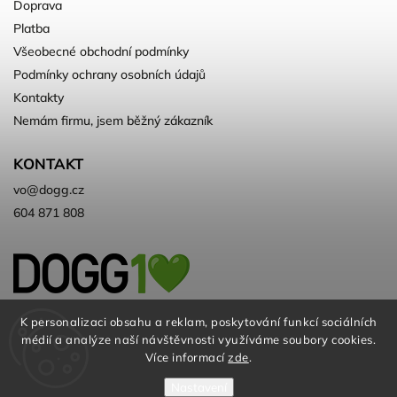
Doprava
Platba
Všeobecné obchodní podmínky
Podmínky ochrany osobních údajů
Kontakty
Nemám firmu, jsem běžný zákazník
KONTAKT
vo
@
dogg.cz
604 871 808
Velkoobchod kvalitních a ♻️eko
K personalizaci obsahu a reklam, poskytování funkcí sociálních
médií a analýze naší návštěvnosti využíváme soubory cookies.
chovatelských potřeb. Už 10 let
Více informací
zde
.
Nastavení