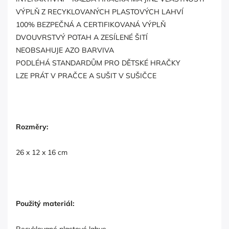
VÝPLŇ Z RECYKLOVANÝCH PLASTOVÝCH LAHVÍ
100% BEZPEČNÁ A CERTIFIKOVANÁ VÝPLŇ
DVOUVRSTVÝ POTAH A ZESÍLENÉ ŠITÍ
NEOBSAHUJE AZO BARVIVA
PODLÉHÁ STANDARDŮM PRO DĚTSKÉ HRAČKY
LZE PRÁT V PRAČCE A SUŠIT V SUŠIČCE
Rozměry:
26 x 12 x 16 cm
Použitý materiál:
Recyklované plastové lahve.