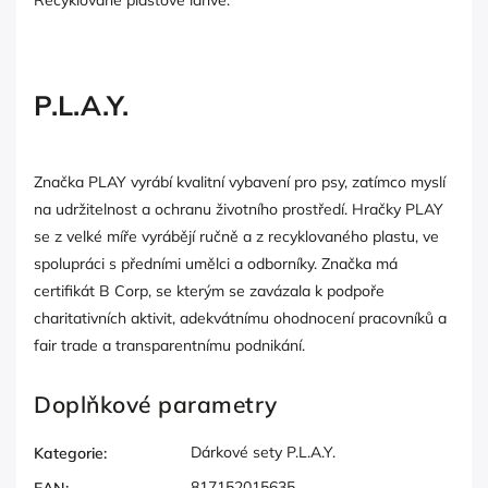
P.L.A.Y.
Značka PLAY vyrábí kvalitní vybavení pro psy, zatímco myslí
na udržitelnost a ochranu životního prostředí. Hračky PLAY
se z velké míře vyrábějí ručně a z recyklovaného plastu, ve
spolupráci s předními umělci a odborníky. Značka má
certifikát B Corp, se kterým se zavázala k podpoře
charitativních aktivit, adekvátnímu ohodnocení pracovníků a
fair trade a transparentnímu podnikání.
Doplňkové parametry
Dárkové sety P.L.A.Y.
Kategorie
:
817152015635
EAN
: