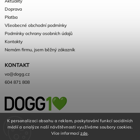
Aktuality
Doprava
Platba
Všeobecné obchodní podmínky
Podmínky ochrany osobních údajů
Kontakty
Nemám firmu, jsem běžný zákazník
KONTAKT
vo
@
dogg.cz
604 871 808
Velkoobchod kvalitních a ♻️eko
K personalizaci obsahu a reklam, poskytování funkcí sociálních
médií a analýze naší návštěvnosti využíváme soubory cookies.
chovatelských potřeb. Už 10 let
Více informací
zde
.