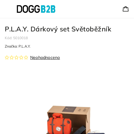
P.L.A.Y. Dárkový set Světoběžník
Kód:
5010018
Značka:
P.L.A.Y.
Neohodnoceno