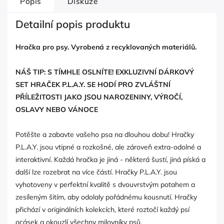
Popis
Diskuze
Detailní popis produktu
Hračka pro psy. Vyrobená z recyklovaných materiálů.
NÁŠ TIP: S TÍMHLE OSLNÍTE! EXKLUZIVNÍ DÁRKOVÝ
SET HRAČEK P.L.A.Y. SE HODÍ PRO ZVLÁŠTNÍ
PŘÍLEŽITOSTI JAKO JSOU NAROZENINY, VÝROČÍ,
OSLAVY NEBO VÁNOCE
Potěšte a zabavte vašeho psa na dlouhou dobu! Hračky
P.L.A.Y. jsou vtipné a rozkošné, ale zároveň extra-odolné a
interaktivní. Každá hračka je jiná - některá šustí, jiná píská a
další lze rozebrat na více částí. Hračky P.L.A.Y. jsou
vyhotoveny v perfektní kvalitě s dvouvrstvým potahem a
zesíleným šitím, aby odolaly pořádnému kousnutí. Hračky
přichází v originálních kolekcích, které roztočí každý psí
ocásek a okouzlí všechny milovníky psů.