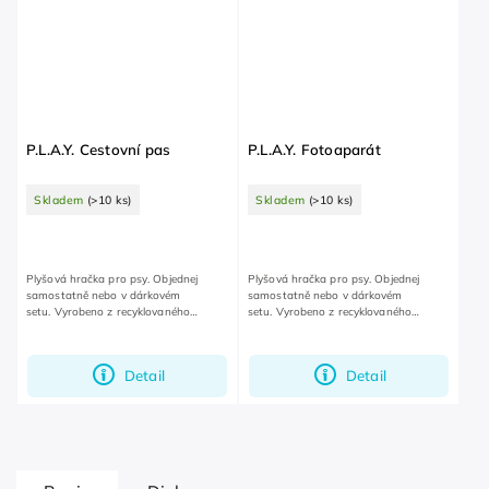
P.L.A.Y. Cestovní pas
P.L.A.Y. Fotoaparát
Skladem
(>10 ks)
Skladem
(>10 ks)
Plyšová hračka pro psy. Objednej
Plyšová hračka pro psy. Objednej
samostatně nebo v dárkovém
samostatně nebo v dárkovém
setu. Vyrobeno z recyklovaného
setu. Vyrobeno z recyklovaného
plastového odpadu.
plastového odpadu.
Detail
Detail