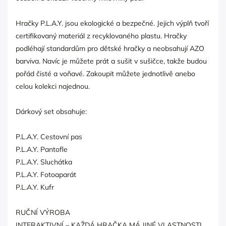
Hračky P.L.A.Y. jsou ekologické a bezpečné. Jejich výplň tvoří
certifikovaný materiál z recyklovaného plastu. Hračky
podléhají standardům pro dětské hračky a neobsahují AZO
barviva. Navíc je můžete prát a sušit v sušičce, takže budou
pořád čisté a voňavé. Zakoupit můžete jednotlivě anebo
celou kolekci najednou.
Dárkový set obsahuje:
P.L.A.Y. Cestovní pas
P.L.A.Y. Pantofle
P.L.A.Y. Sluchátka
P.L.A.Y. Fotoaparát
P.L.A.Y. Kufr
RUČNÍ VÝROBA
INTERAKTIVNÍ – KAŽDÁ HRAČKA MÁ JINÉ VLASTNOSTI