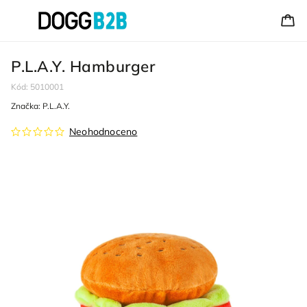
P.L.A.Y. Hamburger
Kód:
5010001
Značka:
P.L.A.Y.
Neohodnoceno