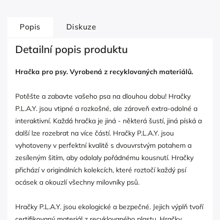
Popis
Diskuze
Detailní popis produktu
Hračka pro psy. Vyrobená z recyklovaných materiálů.
Potěšte a zabavte vašeho psa na dlouhou dobu! Hračky
P.L.A.Y. jsou vtipné a rozkošné, ale zároveň extra-odolné a
interaktivní. Každá hračka je jiná - některá šustí, jiná píská a
další lze rozebrat na více částí. Hračky P.L.A.Y. jsou
vyhotoveny v perfektní kvalitě s dvouvrstvým potahem a
zesíleným šitím, aby odolaly pořádnému kousnutí. Hračky
přichází v originálních kolekcích, které roztočí každý psí
ocásek a okouzlí všechny milovníky psů.
Hračky P.L.A.Y. jsou ekologické a bezpečné. Jejich výplň tvoří
certifikovaný materiál z recyklovaného plastu. Hračky