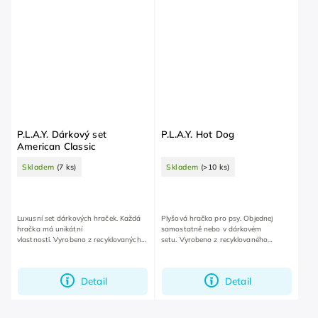
P.L.A.Y. Dárkový set
P.L.A.Y. Hot Dog
American Classic
Skladem
(7 ks)
Skladem
(>10 ks)
Luxusní set dárkových hraček. Každá
Plyšová hračka pro psy. Objednej
hračka má unikátní
samostatně nebo v dárkovém
vlastnosti. Vyrobeno z recyklovaných
setu. Vyrobeno z recyklovaného
materiálů.
plastového odpadu.
Detail
Detail