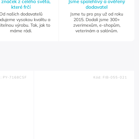
 značek z celého světa,
Jsme spolehlivý a ověřený
které frčí
dodavatel
Od našich dodavatelů
Jsme tu pro psy už od roku
adujeme vysokou kvalitu a
2015. Dodali jsme 300+
itelnou výrobu. Tak, jak to
zverimexům, e-shopům,
máme rádi.
veterinám a salónům.
d:
PY-7168CSF
Kód:
FIB-055-021