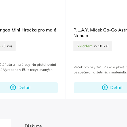
ingoo Mini Hračka pro malé
P.L.A.Y. Míček Go-Go Astr
Nebula
m
(3 ks)
Skladem
(>10 ks)
štěňata a malé psy. Na přetahování
Míček pro psy 2v1. Píská a plavě 
í. Vyrobeno v EU z recyklovaných
bezpečných a šetrných materiálů.
Detail
Detail
Diskuze