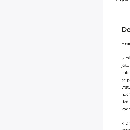
De
Hrač
S mí
jako
zába
se p
vrst
nach
dvěm
vodn
K D