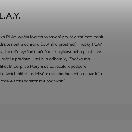
L.A.Y.
ka PLAY vyrábí kvalitní vybavení pro psy, zatímco myslí
držitelnost a ochranu životního prostředí. Hračky PLAY
 velké míře vyrábějí ručně a z recyklovaného plastu, ve
upráci s předními umělci a odborníky. Značka má
ifikát B Corp, se kterým se zavázala k podpoře
itativních aktivit, adekvátnímu ohodnocení pracovníkůa
 trade & transparentnímu podnikání.