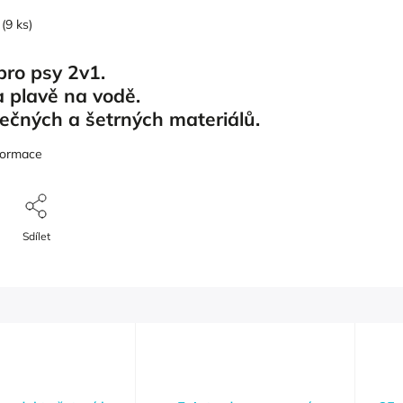
(9 ks)
pro psy 2v1.
a plavě na vodě.
ečných a šetrných materiálů.
nformace
Sdílet