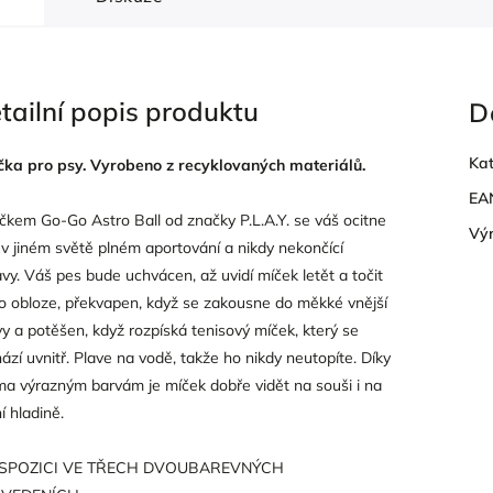
tailní popis produktu
D
Kat
ka pro psy. Vyrobeno z recyklovaných materiálů.
EA
čkem Go-Go Astro Ball od značky P.L.A.Y. se váš ocitne
Vý
 v jiném světě plném aportování a nikdy nekončící
vy. Váš pes bude uchvácen, až uvidí míček letět a točit
o obloze, překvapen, když se zakousne do měkké vnější
vy a potěšen, když rozpíská tenisový míček, který se
ází uvnitř. Plave na vodě, takže ho nikdy neutopíte. Díky
a výrazným barvám je míček dobře vidět na souši i na
í hladině.
ISPOZICI VE TŘECH DVOUBAREVNÝCH