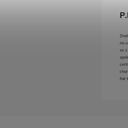
P.
Znač
na u
se z
spol
cert
char
fair