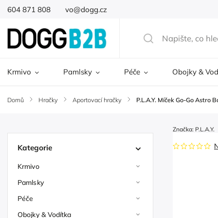
604 871 808
vo@dogg.cz
Krmivo
Pamlsky
Péče
Obojky & Vod
Domů
/
Hračky
/
Aportovací hračky
/
P.L.A.Y. Míček Go-Go Astro Ba
Značka:
P.L.A.Y.
Kategorie
Krmivo
Pamlsky
Péče
Obojky & Vodítka