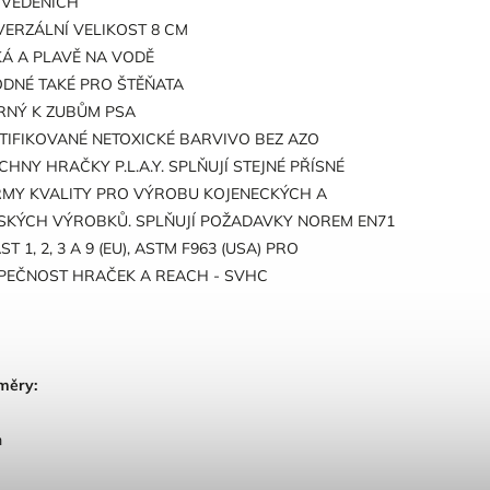
VEDENÍCH
VERZÁLNÍ VELIKOST 8 CM
KÁ A PLAVĚ NA VODĚ
DNÉ TAKÉ PRO ŠTĚŇATA
RNÝ K ZUBŮM PSA
TIFIKOVANÉ NETOXICKÉ BARVIVO BEZ AZO
CHNY HRAČKY P.L.A.Y. SPLŇUJÍ STEJNÉ PŘÍSNÉ
MY KVALITY PRO VÝROBU KOJENECKÝCH A
SKÝCH VÝROBKŮ. SPLŇUJÍ POŽADAVKY NOREM EN71
ST 1, 2, 3 A 9 (EU), ASTM F963 (USA) PRO
PEČNOST HRAČEK A REACH - SVHC
měry:
m