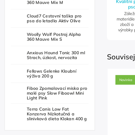
Kvalitní
360 Mauve Mix M
pso
Zálež
Cloud7 Cestovní taška pro
materiále
psa do letadla Aktiv Olive
zboží a
výrobky 
Woolly Wolf Postroj Alpha
360 Mauve Mix S
Anxious Hound Tonic 300 ml
Souvisej
Strach, úzkost, nervozita
Fellows Gelenke Kloubní
výživa 200 g
Novinka
Fiboo Zpomalovací miska pro
malé psy Slow Fiboowl Mini
Light Pink
Terra Canis Low Fat
Konzerva Nízkotučná a
slinivková dieta Klokan 400 g