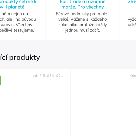
 produkty šetrné k
Fair trade a rozumné
25+
vi i planetě
marže. Pro všechny
í nám nejen na
Férové podmínky pro malé i
ch, ale i na původu
velké. Vážíme si každého
vyž
 surovin. Všechny
zákazníka, protože každý
udrž
pečlivě testujeme.
jednou musí začít.
ící produkty
Kód:
FIB-054-021
Kó