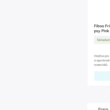
Fiboo Fr
psy Pink
Sklade
Hračka pro 
a aportován
materiálů.
Popis