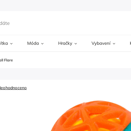
ítka
Móda
Hračky
Vybavení
ll Flare
Neohodnoceno