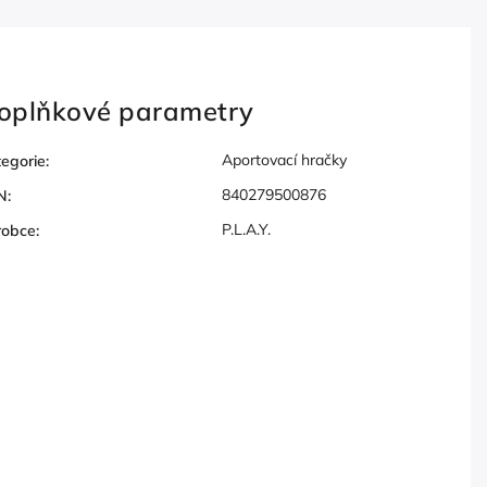
oplňkové parametry
Aportovací hračky
egorie
:
840279500876
N
:
P.L.A.Y.
robce
: