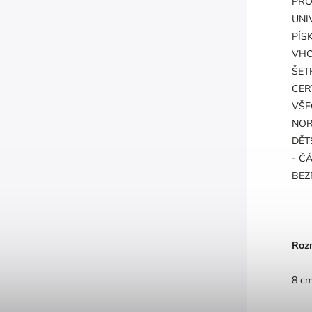
PRO
UNI
PÍS
VHO
ŠET
CER
VŠE
NOR
DĚT
- ČÁ
BEZ
Roz
8 c