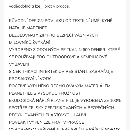
voděodolná a lze ji prát v pračce.
PŮVODNÍ DESIGN POVLAKU OD TEXTILNÍ UMĚLKYNĚ
NATALIE MARTINEZ
BEZOLOVNATÝ ZIP PRO BEZPEČÍ VÁŠNIVÝCH
MILOVNÍKŮ ŽVÝKÁNÍ
VYROBENO Z ODOLNÝCH PE TKANIN 600 DENIER, KTERÉ
SE POUŽÍVAJÍ PRO OUTDOOROVÉ A KEMPINGOVÉ
VYBAVENÍ
S CERTIFIKACÍ INTERTEK UV RESISTANT: ZABRAŇUJE
PROSAKOVÁNÍ VODY
POCTIVĚ VYPLNĚNO RECYKLOVANÝM MATERIÁLEM
PLANETFILL S VYSOKOU PRUŽNOSTÍ
EKOLOGICKÁ NÁPLŇ PLANETFILL JE VYROBENA ZE 100%
SPOTŘEBITELSKY CERTIFIKOVANÝCH A BEZPEČNÝCH
RECYKLOVANÝCH PLASTOVÝCH LAHVÍ
POVLAK I VÝPLŇ LZE PRÁT V PRAČCE
VYROBENO V ZAŘÍZENÍ, KTERÉ SPLŇUJE PŘÍSNÉ NORMY