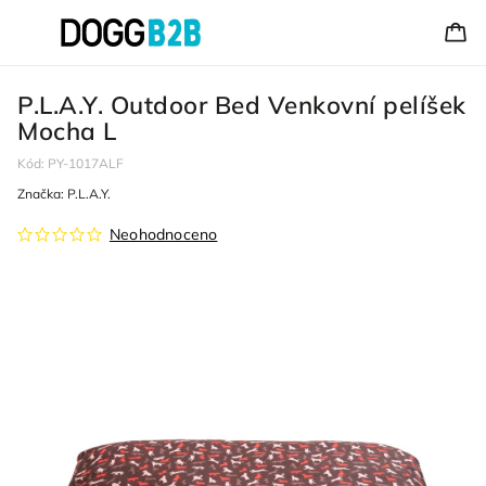
P.L.A.Y. Outdoor Bed Venkovní pelíšek
Mocha L
Kód:
PY-1017ALF
Značka:
P.L.A.Y.
Neohodnoceno