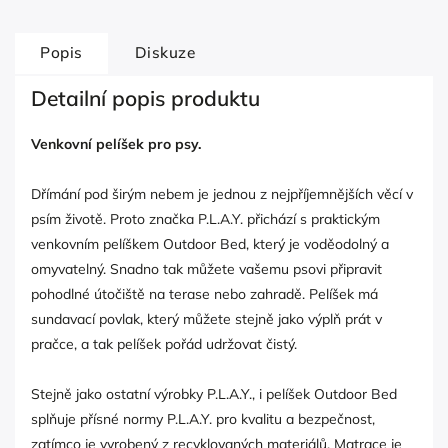
Popis
Diskuze
Detailní popis produktu
Venkovní pelíšek pro psy.
Dřímání pod širým nebem je jednou z nejpříjemnějších věcí v
psím životě. Proto značka P.L.A.Y. přichází s praktickým
venkovním pelíškem Outdoor Bed, který je voděodolný a
omyvatelný. Snadno tak můžete vašemu psovi připravit
pohodlné útočiště na terase nebo zahradě. Pelíšek má
sundavací povlak, který můžete stejně jako výplň prát v
pračce, a tak pelíšek pořád udržovat čistý.
Stejně jako ostatní výrobky P.L.A.Y., i pelíšek Outdoor Bed
splňuje přísné normy P.L.A.Y. pro kvalitu a bezpečnost,
zatímco je vyrobený z recyklovaných materiálů. Matrace je