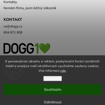
Kontakty
Nemám firmu, jsem běžný zákazník
KONTAKT
vo
@
dogg.cz
604 871 808
Velkoobchod kvalitních a ♻️eko
K personalizaci obsahu a reklam, poskytování funkcí sociálních
médií a analýze naší návštěvnosti využíváme soubory cookies.
chovatelských potřeb. Už 10 let
Více informací
zde
.
Nastavení
Souhlasím
© DOGG.CZ s.r.o. 2026
Odmítnout
Vytvořil
Shoptet