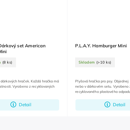
 Dárkový set American
P.L.A.Y. Hamburger Mini
Mini
m
(8 ks)
Skladem
(>10 ks)
t dárkových hraček. Každá hračka má
Plyšová hračka pro psy. Objedne
astnosti. Vyrobeno z recyklovaných
nebo v dárkovém setu. Vyrobeno 
recyklovaného plastového odpad
Detail
Detail