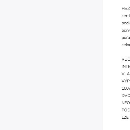
Hrač
cert
podl
barv
pořá
celo
RUČ
INT
VLA
VÝP
100
DVO
NEO
POD
LZE