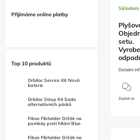
Skladem
Přijímáme online platby
Plyšov
Objedn
setu.
Vyrobe
odpad
Top 10 produktů
Detailní i
Orbiloc Service Kit Nová
baterie
Zeptat se
Orbiloc Strap Kit Sada
alternativních pásků
Fiboo Fibholder Držák na
pamlsky proti hltání Blue
Fiboo Fibholder Držák na