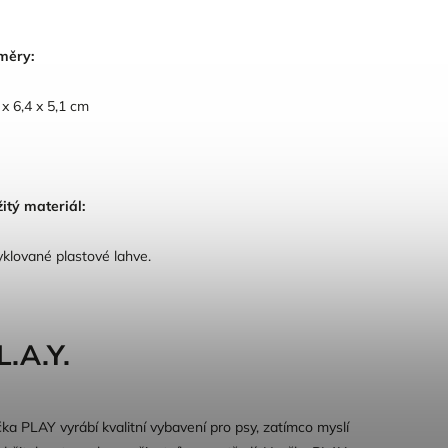
měry:
 x 6,4 x 5,1 cm
itý materiál:
klované plastové lahve.
L.A.Y.
ka PLAY vyrábí kvalitní vybavení pro psy, zatímco myslí