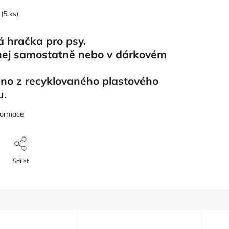
(5 ks)
á hračka pro psy.
ej samostatně nebo v dárkovém
no z recyklovaného plastového
u.
nformace
Sdílet