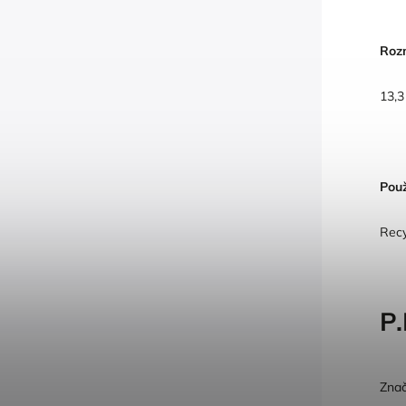
Roz
13,3
Použ
Recy
P.
Znač