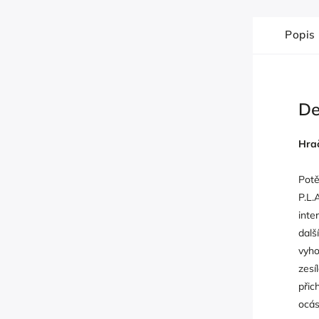
Popis
De
Hrač
Potě
P.L.
inte
dalš
vyho
zesí
přic
ocás