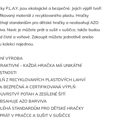
ky P.L.A.Y. jsou ekologické a bezpečné. Jejich výplň tvoří
ifikovaný materiál z recyklovaného plastu. Hračky
éhají standardům pro dětské hračky a neobsahují AZO
iva. Navíc je můžete prát a sušit v sušičce, takže budou
d čisté a voňavé. Zakoupit můžete jednotlivě anebo
u kolekci najednou.
NÍ VÝROBA
ERAKTIVNÍ – KAŽDÁ HRAČKA MÁ UNIKÁTNÍ
STNOSTI
LŇ Z RECYKLOVANÝCH PLASTOVÝCH LAHVÍ
% BEZPEČNÁ A CERTIFIKOVANÁ VÝPLŇ
UVRSTVÝ POTAH A ZESÍLENÉ ŠITÍ
BSAHUJE AZO BARVIVA
LÉHÁ STANDARDŮM PRO DĚTSKÉ HRAČKY
 PRÁT V PRAČCE A SUŠIT V SUŠIČCE