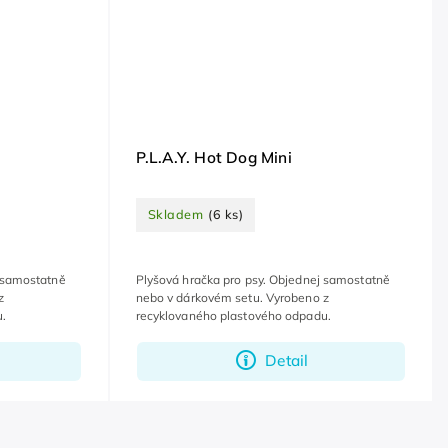
P.L.A.Y. Hot Dog Mini
Skladem
(6 ks)
j samostatně
Plyšová hračka pro psy. Objednej samostatně
z
nebo v dárkovém setu. Vyrobeno z
u.
recyklovaného plastového odpadu.
Detail