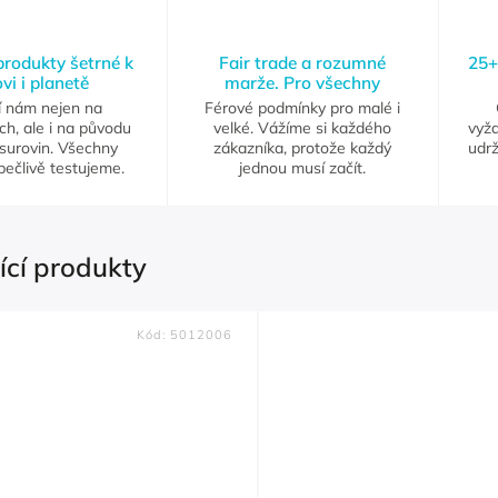
 produkty šetrné k
Fair trade a rozumné
25+
vi i planetě
marže. Pro všechny
í nám nejen na
Férové podmínky pro malé i
ch, ale i na původu
velké. Vážíme si každého
vyž
 surovin. Všechny
zákazníka, protože každý
udrž
pečlivě testujeme.
jednou musí začít.
ící produkty
Kód:
5012006