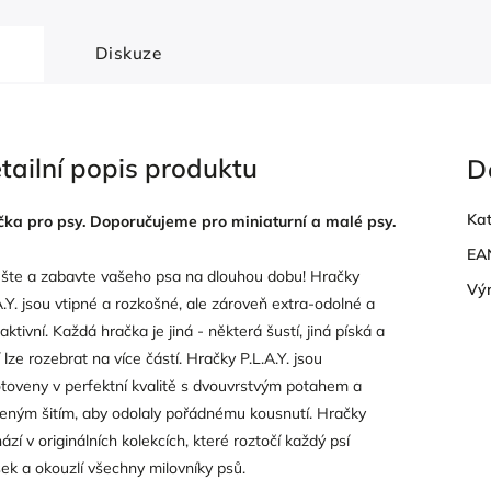
Diskuze
tailní popis produktu
D
Kat
ka pro psy. Doporučujeme pro miniaturní a malé psy.
EA
šte a zabavte vašeho psa na dlouhou dobu! Hračky
Vý
A.Y. jsou vtipné a rozkošné, ale zároveň extra-odolné a
raktivní. Každá hračka je jiná - některá šustí, jiná píská a
í lze rozebrat na více částí. Hračky P.L.A.Y. jsou
toveny v perfektní kvalitě s dvouvrstvým potahem a
leným šitím, aby odolaly pořádnému kousnutí. Hračky
hází v originálních kolekcích, které roztočí každý psí
ek a okouzlí všechny milovníky psů.