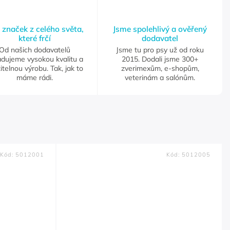
 značek z celého světa,
Jsme spolehlivý a ověřený
které frčí
dodavatel
Od našich dodavatelů
Jsme tu pro psy už od roku
adujeme vysokou kvalitu a
2015. Dodali jsme 300+
itelnou výrobu. Tak, jak to
zverimexům, e-shopům,
máme rádi.
veterinám a salónům.
Kód:
5012001
Kód:
5012005