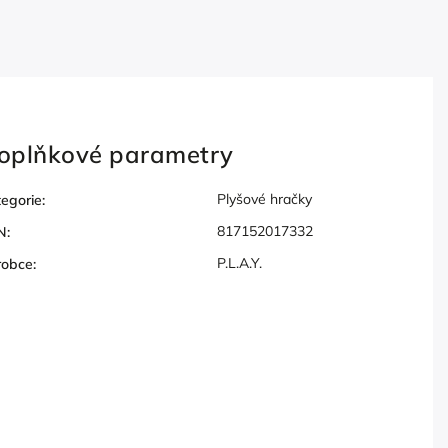
oplňkové parametry
Plyšové hračky
egorie
:
817152017332
N
:
P.L.A.Y.
robce
: