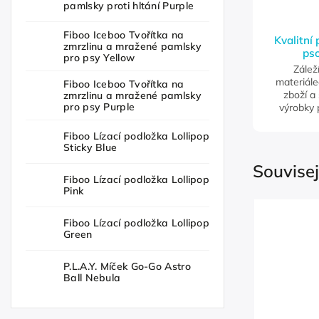
pamlsky proti hltání Purple
Fiboo Iceboo Tvořítka na
Kvalitní
zmrzlinu a mražené pamlsky
pso
pro psy Yellow
Zálež
materiále
Fiboo Iceboo Tvořítka na
zboží a
zmrzlinu a mražené pamlsky
pro psy Purple
výrobky 
Fiboo Lízací podložka Lollipop
Sticky Blue
Souvisej
Fiboo Lízací podložka Lollipop
Pink
Fiboo Lízací podložka Lollipop
Green
P.L.A.Y. Míček Go-Go Astro
Ball Nebula