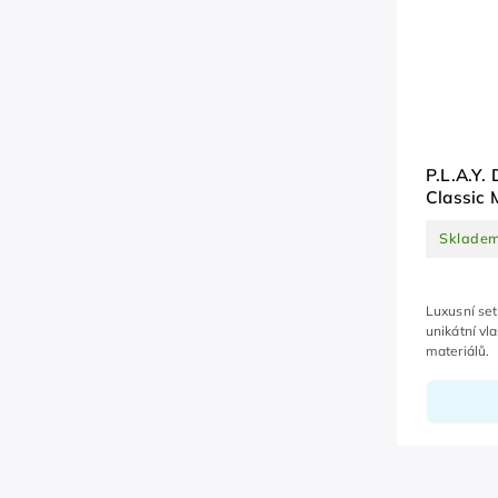
P.L.A.Y.
Classic 
Sklade
Luxusní se
unikátní vl
materiálů.