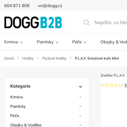
604 871 808
vo@dogg.cz
Krmivo
Pamlsky
Péče
Obojky & Vod
Domů
/
Hračky
/
Plyšové hračky
/
P.L.A.Y. Smažené kuře Mini
Značka:
P.L.A.Y.
Kategorie
Krmivo
Pamlsky
Péče
Obojky & Vodítka