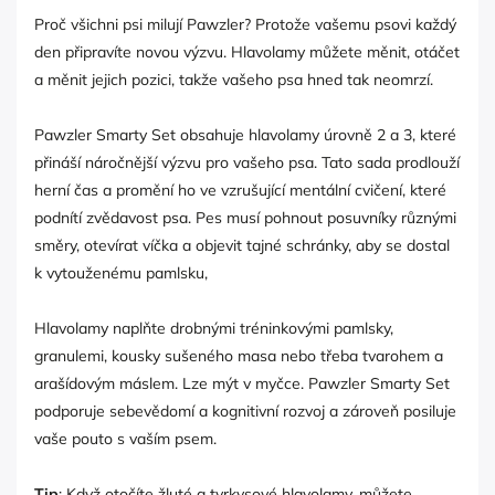
Proč všichni psi milují Pawzler? Protože vašemu psovi každý
den připravíte novou výzvu. Hlavolamy můžete měnit, otáčet
a měnit jejich pozici, takže vašeho psa hned tak neomrzí.
Pawzler Smarty Set obsahuje hlavolamy úrovně 2 a 3, které
přináší náročnější výzvu pro vašeho psa. Tato sada prodlouží
herní čas a promění ho ve vzrušující mentální cvičení, které
podnítí zvědavost psa. Pes musí pohnout posuvníky různými
směry, otevírat víčka a objevit tajné schránky, aby se dostal
k vytouženému pamlsku,
Hlavolamy naplňte drobnými tréninkovými pamlsky,
granulemi, kousky sušeného masa nebo třeba tvarohem a
arašídovým máslem. Lze mýt v myčce. Pawzler Smarty Set
podporuje sebevědomí a kognitivní rozvoj a zároveň posiluje
vaše pouto s vaším psem.
Tip
: Když otočíte žluté a tyrkysové hlavolamy, můžete