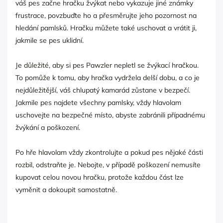
váš pes začne hračku žvýkat nebo vykazuje jiné známky
frustrace, povzbuďte ho a přesměrujte jeho pozornost na
hledání pamlsků. Hračku můžete také uschovat a vrátit ji,
jakmile se pes uklidní.
Je důležité, aby si pes Pawzler nepletl se žvýkací hračkou.
To pomůže k tomu, aby hračka vydržela delší dobu, a co je
nejdůležitější, váš chlupatý kamarád zůstane v bezpečí.
Jakmile pes najdete všechny pamlsky, vždy hlavolam
uschovejte na bezpečné místo, abyste zabránili případnému
žvýkání a poškození.
Po hře hlavolam vždy zkontrolujte a pokud pes nějaké části
rozbil, odstraňte je. Nebojte, v případě poškození nemusíte
kupovat celou novou hračku, protože každou část lze
vyměnit a dokoupit samostatně.