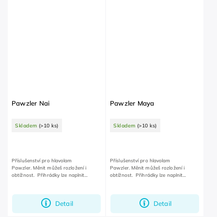
Pawzler Nai
Pawzler Maya
Skladem
(>10 ks)
Skladem
(>10 ks)
Příslušenství pro hlavolam
Příslušenství pro hlavolam
Pawzler. Měnit můžeš rozložení i
Pawzler. Měnit můžeš rozložení i
obtížnost. Přihrádky lze naplnit
obtížnost. Přihrádky lze naplnit
pamlsky, granulemi anebo třeba
pamlsky, granulemi anebo třeba
jogurtem či arašídovým máslem.
jogurtem či arašídovým máslem.
Detail
Detail