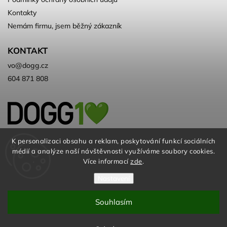
Kontakty
Nemám firmu, jsem běžný zákazník
KONTAKT
vo
@
dogg.cz
604 871 808
Velkoobchod kvalitních a ♻️eko
K personalizaci obsahu a reklam, poskytování funkcí sociálních
médií a analýze naší návštěvnosti využíváme soubory cookies.
chovatelských potřeb. Už 10 let
Více informací
zde
.
Nastavení
Souhlasím
© DOGG.CZ s.r.o. 2026