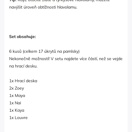
navýšit úroveň obtížnosti hlavolamu.
Set obsahuje:
6 kusů (celkem 17 úkrytů na pamlsky)
Nekonečně možností! V setu najdete více částí, než se vejde
na hrací desku.
1x Hrací deska
2x Zoey
1x Maya
1x Nai
1x Kaya
1x Louvre