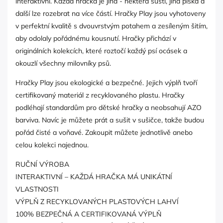
interaktivní. Každá hračka je jiná - některá šustí, jiná píská a
další lze rozebrat na více částí. Hračky
Play jsou vyhotoveny
v perfektní kvalitě s dvouvrstvým potahem a zesíleným šitím,
aby odolaly pořádnému kousnutí. Hračky přichází v
originálních kolekcích, které roztočí každý psí ocásek a
okouzlí všechny milovníky psů.
Hračky
Play jsou ekologické a bezpečné. Jejich výplň tvoří
certifikovaný materiál z recyklovaného plastu. Hračky
podléhají standardům pro dětské hračky a neobsahují AZO
barviva. Navíc je můžete prát a sušit v sušičce, takže budou
pořád čisté a voňavé. Zakoupit můžete jednotlivě anebo
celou kolekci najednou.
RUČNÍ VÝROBA
INTERAKTIVNÍ – KAŽDÁ HRAČKA MÁ UNIKÁTNÍ
VLASTNOSTI
VÝPLŇ Z RECYKLOVANÝCH PLASTOVÝCH LAHVÍ
100% BEZPEČNÁ A CERTIFIKOVANÁ VÝPLŇ