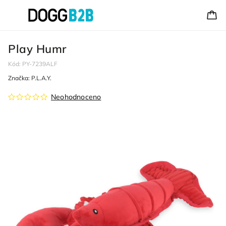
Play Humr
Kód:
PY-7239ALF
Značka:
P.L.A.Y.
Neohodnoceno