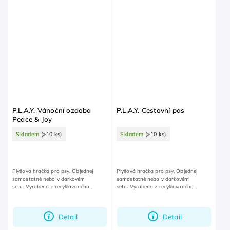
P.L.A.Y. Vánoční ozdoba
P.L.A.Y. Cestovní pas
Peace & Joy
Skladem
(>10 ks)
Skladem
(>10 ks)
Plyšová hračka pro psy. Objednej
Plyšová hračka pro psy. Objednej
samostatně nebo v dárkovém
samostatně nebo v dárkovém
setu. Vyrobeno z recyklovaného
setu. Vyrobeno z recyklovaného
plastového odpadu.
plastového odpadu.
Detail
Detail