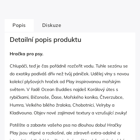
Popis
Diskuze
Detailní popis produktu
Hračka pro psy.
Chlupáči, teď je čas pořádně rozčeřit vodu. Tuhle sezónu se
do exotiky podíváš dřív než tvůj páníček. Udělej vlny s novou
kolekcí plyšových hraček od Play inspirovanou mořským
světem. V řadě Ocean Buddies najdeš Korálový útes s
rybičkami, Bičonoše, Ďase, Mořského koníka, Čtverzubce,
Humra, Velkého bílého žraloka, Chobotnici, Velryby a
Kladivouna. Objev nové zajímavé textury a vzrušující zvuky!
Potěšte a zabavte vašeho psa na dlouhou dobu! Hračky
Play jsou vtipné a rozkošné, ale zároveň extra-odolné a