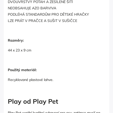
DVOUVRSTVÝ POTAH A ZESÍLENÉ ŠITÍ
NEOBSAHUJE AZO BARVIVA
PODLÉHÁ STANDARDŮM PRO DĚTSKÉ HRAČKY
LZE PRÁT V PRAČCE A SUŠIT V SUŠIČCE
Rozměry:
44 x 23 x 9 cm
Použitý materiál:
Recyklované plastové lahve.
Play od Play Pet
Play Pet vyrábí kvalitní vybavení pro psy, zatímco myslí na