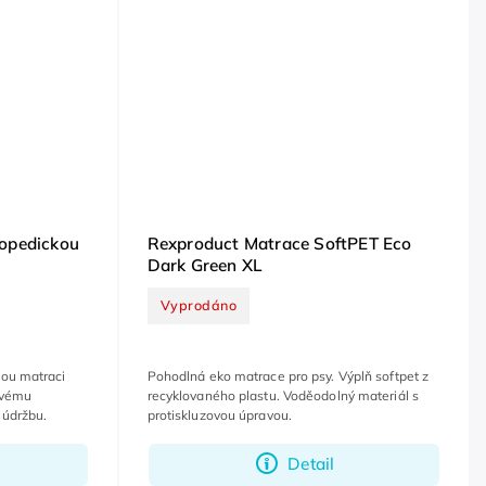
topedickou
Rexproduct Matrace SoftPET Eco
Dark Green XL
Vyprodáno
kou matraci
Pohodlná eko matrace pro psy. Výplň softpet z
svému
recyklovaného plastu. Voděodolný materiál s
 údržbu.
protiskluzovou úpravou.
Detail