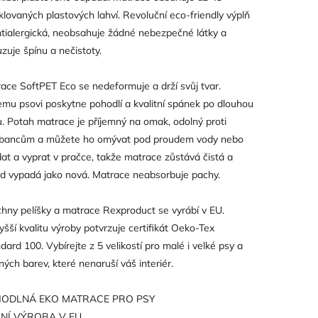
klovaných plastových lahví. Revoluční eco-friendly výplň
ntialergická, neobsahuje žádné nebezpečné látky a
zuje špínu a nečistoty.
ace SoftPET Eco se nedeformuje a drží svůj tvar.
mu psovi poskytne pohodlí a kvalitní spánek po dlouhou
. Potah matrace je příjemný na omak, odolný proti
ábancům a můžete ho omývat pod proudem vody nebo
at a vyprat v pračce, takže matrace zůstává čistá a
d vypadá jako nová. Matrace neabsorbuje pachy.
hny pelíšky a matrace Rexproduct se vyrábí v EU.
yšší kvalitu výroby potvrzuje certifikát Oeko-Tex
dard 100. Vybírejte z 5 velikostí pro malé i velké psy a
ných barev, které nenaruší váš interiér.
ODLNÁ EKO MATRACE PRO PSY
NÍ VÝROBA V EU