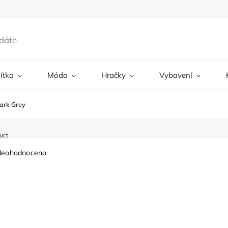
ítka
Móda
Hračky
Vybavení
ark Grey
uct
Neohodnoceno