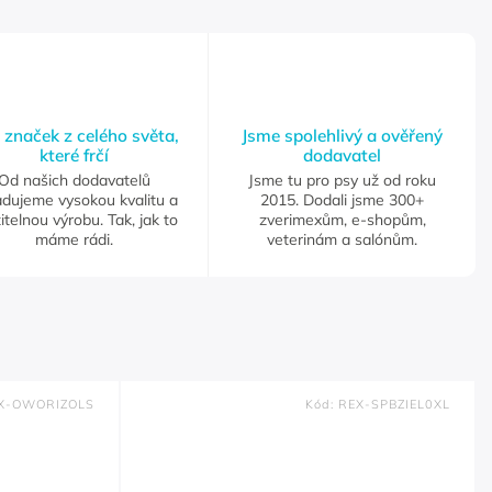
 značek z celého světa,
Jsme spolehlivý a ověřený
které frčí
dodavatel
Od našich dodavatelů
Jsme tu pro psy už od roku
adujeme vysokou kvalitu a
2015. Dodali jsme 300+
itelnou výrobu. Tak, jak to
zverimexům, e-shopům,
máme rádi.
veterinám a salónům.
X-OWORIZOLS
Kód:
REX-SPBZIEL0XL