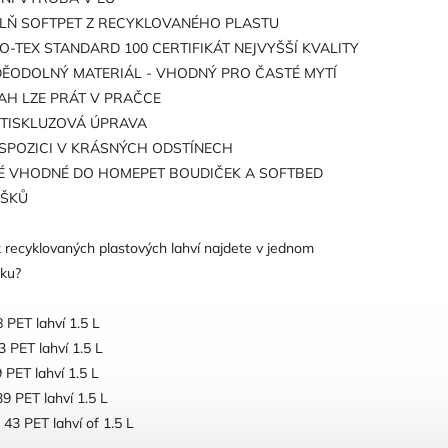
LŇ SOFTPET Z RECYKLOVANÉHO PLASTU
O-TEX STANDARD 100 CERTIFIKÁT NEJVYŠŠÍ KVALITY
ĚODOLNÝ MATERIÁL - VHODNÝ PRO ČASTÉ MYTÍ
AH LZE PRÁT V PRAČCE
TISKLUZOVÁ ÚPRAVA
ISPOZICI V KRÁSNÝCH ODSTÍNECH
É VHODNÉ DO HOMEPET BOUDIČEK A SOFTBED
ÍŠKŮ
k recyklovaných plastových lahví najdete v jednom
šku?
8 PET lahví 1.5 L
3 PET lahví 1.5 L
9 PET lahví 1.5 L
39 PET lahví 1.5 L
 43 PET lahví of 1.5 L