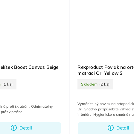
elíšek Boost Canvas Beige
Rexproduct Povlak na or
matraci Ori Yellow S
m
(1 ks)
Skladem
(2 ks)
Vyměnitelný povlak na ortopedic
lná proti škrábání. Odnímatelný
Ori. Snadno přizpůsobíte vzhled 
 prát v pračce.
interiéru. Hygienické a snadné na
Detail
Detail