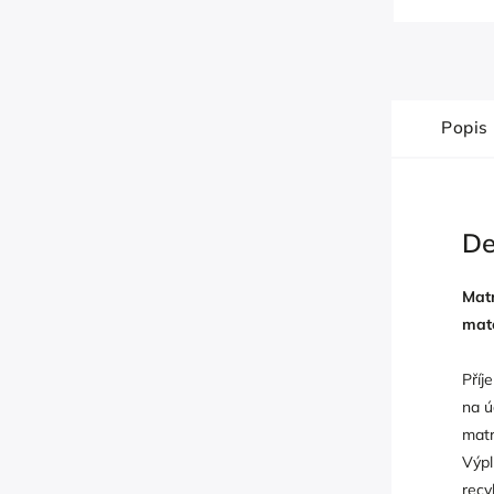
Popis
De
Matr
mate
Příj
na ú
matr
Výpl
recy