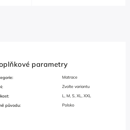
oplňkové parametry
Matrace
egorie
:
Zvolte variantu
N
:
L, M, S, XL, XXL
ikost
:
Polsko
mě původu
: