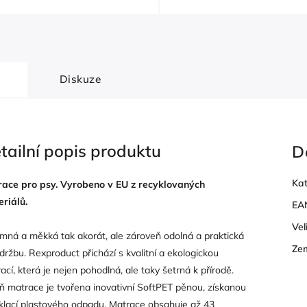
Diskuze
tailní popis produktu
D
Kat
ace pro psy. Vyrobeno v EU z recyklovaných
riálů.
EA
Vel
emná a měkká tak akorát, ale zároveň odolná a praktická
Ze
držbu. Rexproduct přichází s kvalitní a ekologickou
ací, která je nejen pohodlná, ale taky šetrná k přírodě.
ň matrace je tvořena inovativní SoftPET pěnou, získanou
klací plastového odpadu. Matrace obsahuje až 43