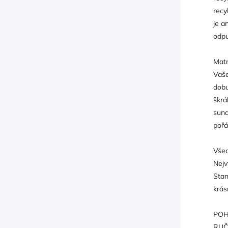
recy
je a
odpu
Matr
Vaše
dobu
škr
sund
pořá
Všec
Nejv
Stan
krás
POH
RUČ