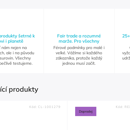
 produkty šetrné k
Fair trade a rozumné
25+
vi i planetě
marže. Pro všechny
í nám nejen na
Férové podmínky pro malé i
ch, ale i na původu
velké. Vážíme si každého
vyž
 surovin. Všechny
zákazníka, protože každý
udrž
pečlivě testujeme.
jednou musí začít.
ící produkty
Kód:
CL-1001279
Kód:
RE
Doprodej