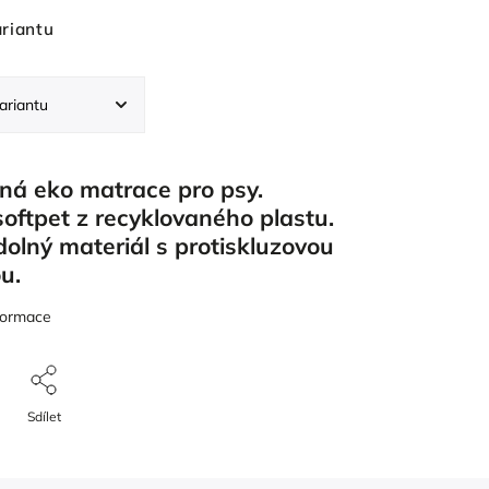
ariantu
ná eko matrace pro psy.
softpet z recyklovaného plastu.
olný materiál s protiskluzovou
u.
nformace
Sdílet