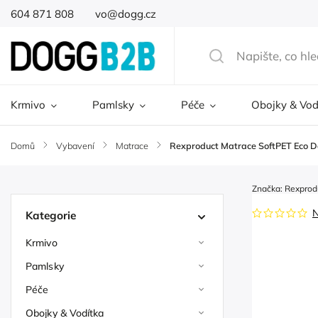
604 871 808
vo@dogg.cz
Krmivo
Pamlsky
Péče
Obojky & Vod
Domů
/
Vybavení
/
Matrace
/
Rexproduct Matrace SoftPET Eco D
Značka:
Rexprod
Kategorie
Krmivo
Pamlsky
Péče
Obojky & Vodítka