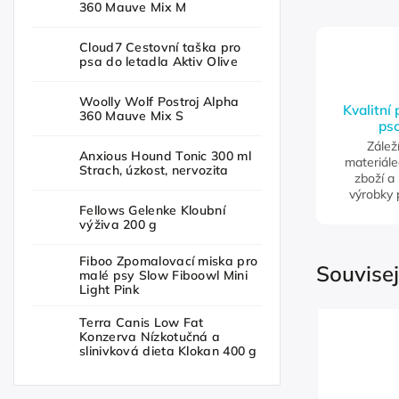
360 Mauve Mix M
Cloud7 Cestovní taška pro
psa do letadla Aktiv Olive
Woolly Wolf Postroj Alpha
Kvalitní
360 Mauve Mix S
pso
Zálež
Anxious Hound Tonic 300 ml
materiále
Strach, úzkost, nervozita
zboží a
výrobky 
Fellows Gelenke Kloubní
výživa 200 g
Fiboo Zpomalovací miska pro
Souvisej
malé psy Slow Fiboowl Mini
Light Pink
Terra Canis Low Fat
Konzerva Nízkotučná a
slinivková dieta Klokan 400 g