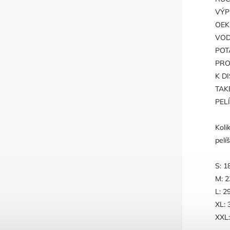
VÝP
OEK
VOD
POT
PRO
K D
TAK
PEL
Koli
pelí
S: 1
M: 2
L: 2
XL: 
XXL: