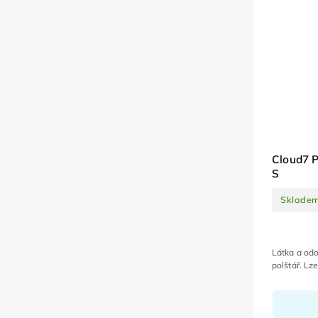
Cloud7 P
S
Sklade
Látka a odo
polštář. Lze