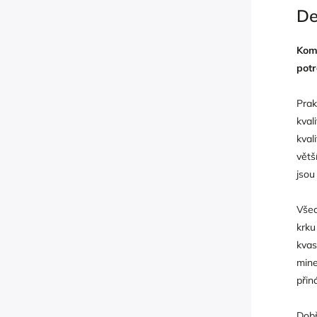
De
Komp
potr
Prak
kval
kval
větš
jsou
Všec
krku
kvas
mine
přin
Dobř