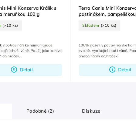
nis Mini Konzerva Králík s
Terra Canis Mini Konzerv
a meruňkou 100 g
pastinákem, pampeliškou
heřmánkem 100 g
m
(>10 ks)
Skladem
(>10 ks)
k v potravinářské human grade
100% složek v potravinářské hu
ikající chuť i vůně. Použij jako krmivo
kvalitě. Vynikající chuť i vůně. Po
ň do hraček.
anebo náplň do hraček.
Detail
Detail
Podobné (2)
Diskuze