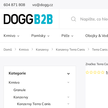
604 871 808
vo@dogg.cz
Krmivo
Pamlsky
Péče
Obojky & Vod
Domů
/
Krmivo
/
Konzervy
/
Konzervy Terra Canis
/
Terra Canis
Značka:
Terra Ca
Kategorie
Krmivo
Granule
Konzervy
Konzervy Terra Canis