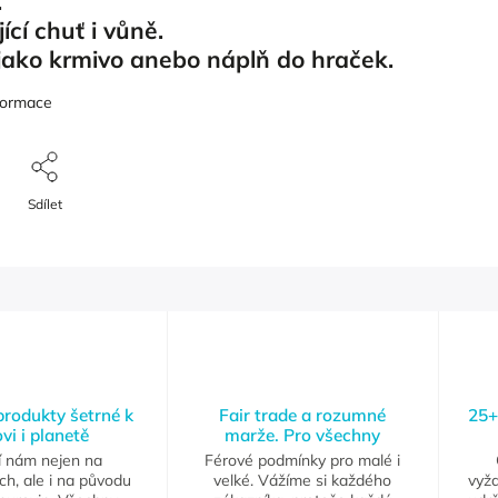
.
ící chuť i vůně.
 jako krmivo anebo náplň do hraček.
nformace
Sdílet
 produkty šetrné k
Fair trade a rozumné
25+
vi i planetě
marže. Pro všechny
í nám nejen na
Férové podmínky pro malé i
ch, ale i na původu
velké. Vážíme si každého
vyž