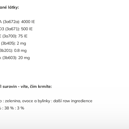
ané látky:
 A (3a672a): 4000 IE
 D3 (3a671): 500 IE
 E (3a700): 75 IE
(3b405): 2 mg
(3b201): 0.8 mg
k (3b603): 20 mg
l surovin - víte, čím krmíte:
 : zelenina, ovoce a bylinky : další raw ingredience
 : 38 % : 3 %