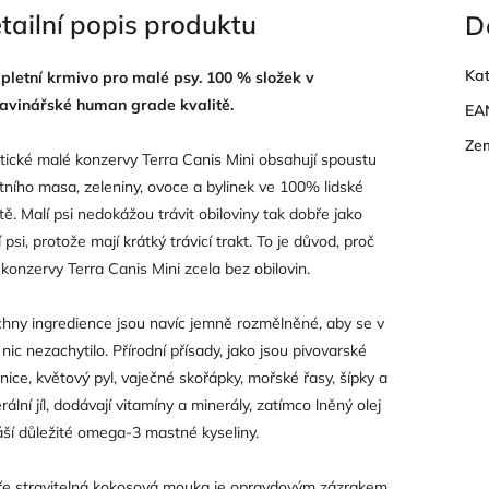
tailní popis produktu
D
Kat
letní krmivo pro malé psy. 100 % složek v
avinářské human grade kvalitě.
EA
Ze
tické malé konzervy Terra Canis Mini obsahují spoustu
itního masa, zeleniny, ovoce a bylinek ve 100% lidské
itě. Malí psi nedokážou trávit obiloviny tak dobře jako
í psi, protože mají krátký trávicí trakt. To je důvod, proč
 konzervy Terra Canis Mini zcela bez obilovin.
hny ingredience jsou navíc jemně rozmělněné, aby se v
 nic nezachytilo. Přírodní přísady, jako jsou pivovarské
nice, květový pyl, vaječné skořápky, mořské řasy, šípky a
rální jíl, dodávají vitamíny a minerály, zatímco lněný olej
áší důležité omega-3 mastné kyseliny.
e stravitelná kokosová mouka je opravdovým zázrakem.