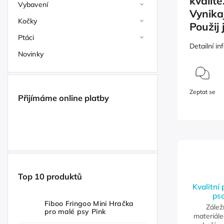
kvalitě
Vybavení
Vynikaj
Kočky
Použij
Ptáci
Detailní i
Novinky
Zeptat se
Přijímáme online platby
Top 10 produktů
Kvalitní
pso
Fiboo Fringoo Mini Hračka
Zálež
pro malé psy Pink
materiále