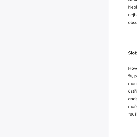
Neob
nejb
obsa
Slož
Hově
%, p
mouk
ústř
ands
mořs
*su