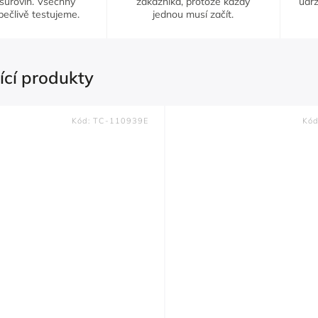
 surovin. Všechny
zákazníka, protože každý
udrž
pečlivě testujeme.
jednou musí začít.
ící produkty
Kód:
TC-110939E
Kó