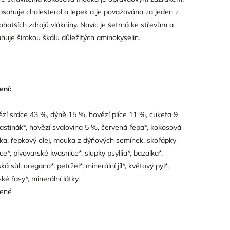
sahuje cholesterol a lepek a je považována za jeden z
ohatších zdrojů vlákniny. Navíc je šetrná ke střevům a
huje širokou škálu důležitých aminokyselin.
ení:
zí srdce 43 %, dýně 15 %, hovězí plíce 11 %, cuketa 9
astinák*, hovězí svalovina 5 %, červená řepa*, kokosová
a, řepkový olej, mouka z dýňových semínek, skořápky
ice*, pivovarské kvasnice*, slupky psyllia*, bazalka*,
ká sůl, oregano*, petržel*, minerální jíl*, květový pyl*,
ké řasy*, minerální látky.
šené