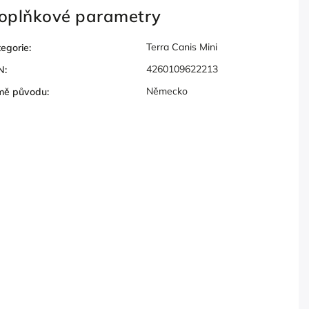
oplňkové parametry
Terra Canis Mini
egorie
:
4260109622213
N
:
Německo
mě původu
: