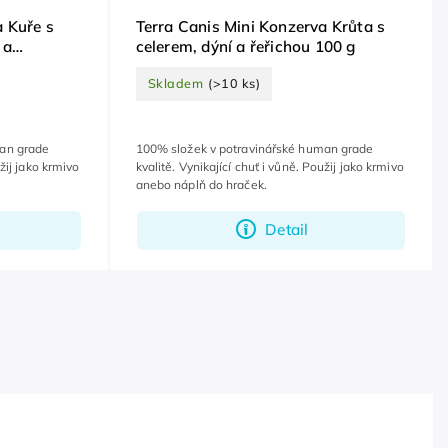
a Kuře s
Terra Canis Mini Konzerva Krůta s
 a
celerem, dýní a řeřichou 100 g
Skladem
(>10 ks)
man grade
100% složek v potravinářské human grade
užij jako krmivo
kvalitě. Vynikající chuť i vůně. Použij jako krmivo
anebo náplň do hraček.
Detail