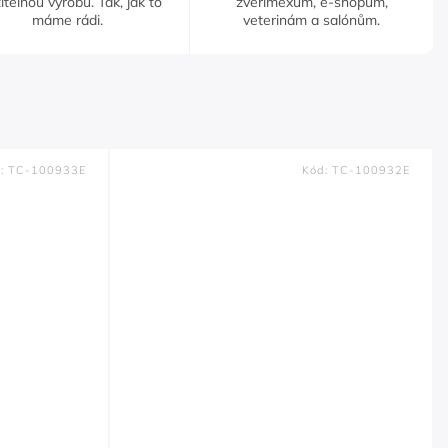
itelnou výrobu. Tak, jak to
zverimexům, e-shopům,
máme rádi.
veterinám a salónům.
d:
TC-100933E
Kód:
TC-100932E