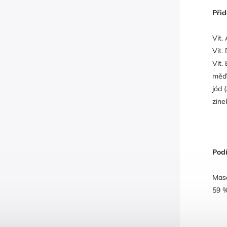
Přid
Vit.
Vit.
Vit.
měď 
jód 
zine
Podí
Maso
59 %