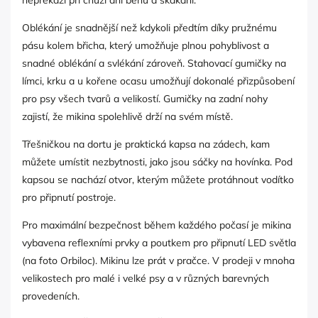
Oblékání je snadnější než kdykoli předtím díky pružnému
pásu kolem břicha, který umožňuje plnou pohyblivost a
snadné oblékání a svlékání zároveň. Stahovací gumičky na
límci, krku a u kořene ocasu umožňují dokonalé přizpůsobení
pro psy všech tvarů a velikostí. Gumičky na zadní nohy
zajistí, že mikina spolehlivě drží na svém místě.
Třešničkou na dortu je praktická kapsa na zádech, kam
můžete umístit nezbytnosti, jako jsou sáčky na hovínka. Pod
kapsou se nachází otvor, kterým můžete protáhnout vodítko
pro připnutí postroje.
Pro maximální bezpečnost během každého počasí je mikina
vybavena reflexními prvky a poutkem pro připnutí LED světla
(na foto Orbiloc). Mikinu lze prát v pračce. V prodeji v mnoha
velikostech pro malé i velké psy a v různých barevných
provedeních.