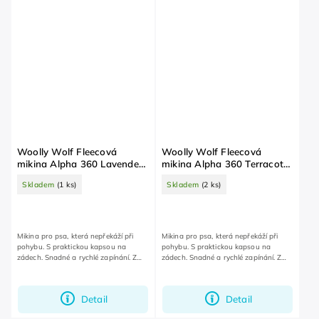
Woolly Wolf Fleecová
Woolly Wolf Fleecová
mikina Alpha 360 Lavender
mikina Alpha 360 Terracotta
Mix 65
Mix 30
Skladem
(1 ks)
Skladem
(2 ks)
Mikina pro psa, která nepřekáží při
Mikina pro psa, která nepřekáží při
pohybu. S praktickou kapsou na
pohybu. S praktickou kapsou na
zádech. Snadné a rychlé zapínání. Z
zádech. Snadné a rychlé zapínání. Z
odolného recyklovaného polyesteru.
odolného recyklovaného polyesteru.
Detail
Detail