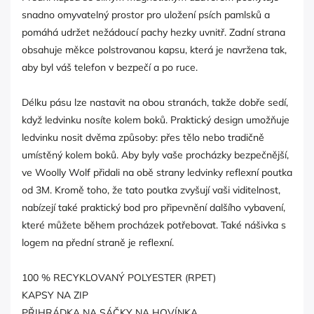
snadno omyvatelný prostor pro uložení psích pamlsků a
pomáhá udržet nežádoucí pachy hezky uvnitř. Zadní strana
obsahuje měkce polstrovanou kapsu, která je navržena tak,
aby byl váš telefon v bezpečí a po ruce.
Délku pásu lze nastavit na obou stranách, takže dobře sedí,
když ledvinku nosíte kolem boků. Praktický design umožňuje
ledvinku nosit dvěma způsoby: přes tělo nebo tradičně
umístěný kolem boků. Aby byly vaše procházky bezpečnější,
ve Woolly Wolf přidali na obě strany ledvinky reflexní poutka
od 3M. Kromě toho, že tato poutka zvyšují vaši viditelnost,
nabízejí také praktický bod pro připevnění dalšího vybavení,
které můžete během procházek potřebovat. Také nášivka s
logem na přední straně je reflexní.
100 % RECYKLOVANÝ POLYESTER (RPET)
KAPSY NA ZIP
PŘIHRÁDKA NA SÁČKY NA HOVÍNKA