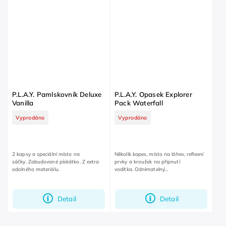
P.L.A.Y. Pamlskovník Deluxe
P.L.A.Y. Opasek Explorer
Vanilla
Pack Waterfall
Vyprodáno
Vyprodáno
2 kapsy a speciální místo na
Několik kapes, místo na láhev, reflexní
sáčky. Zabudované pískátko. Z extra
prvky a kroužek na připnutí
odolného materiálu.
vodítka. Odnímatelný
pamlskovník. Snadný na údržbu.
Detail
Detail