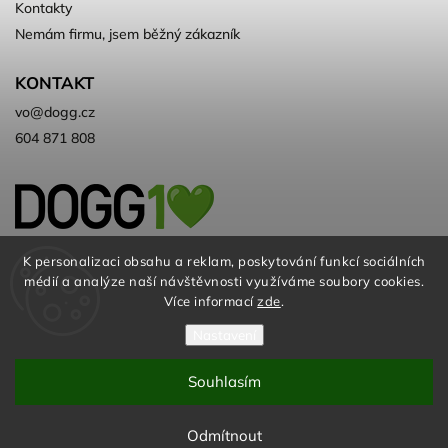
Kontakty
Nemám firmu, jsem běžný zákazník
KONTAKT
vo
@
dogg.cz
604 871 808
Velkoobchod kvalitních a ♻️eko
K personalizaci obsahu a reklam, poskytování funkcí sociálních
médií a analýze naší návštěvnosti využíváme soubory cookies.
chovatelských potřeb. Už 10 let
Více informací
zde
.
Nastavení
Souhlasím
© DOGG.CZ s.r.o. 2026
Odmítnout
Vytvořil
Shoptet