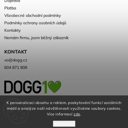
Doprava
Platba
Všeobecné obchodní podmínky
Podmínky ochrany osobních údajů
Kontakty
Nemám firmu, jsem běžný zákazník
KONTAKT
vo
@
dogg.cz
604 871 808
Velkoobchod kvalitních a ♻️eko
K personalizaci obsahu a reklam, poskytování funkcí sociálních
médií a analýze naší návštěvnosti využíváme soubory cookies.
chovatelských potřeb. Už 10 let
Více informací
zde
.
Nastavení