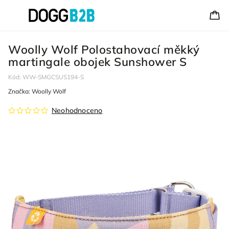
Woolly Wolf Polostahovací měkký
martingale obojek Sunshower S
Kód:
WW-SMGCSUS194-S
Značka:
Woolly Wolf
Neohodnoceno