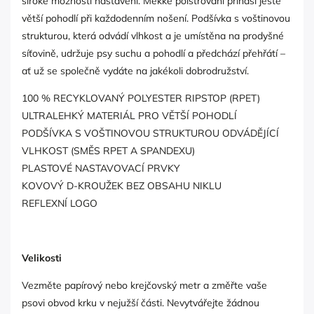
široké možnosti nastavení. Měkké polstrování přináší ještě
větší pohodlí při každodenním nošení. Podšívka s voštinovou
strukturou, která odvádí vlhkost a je umístěna na prodyšné
síťovině, udržuje psy suchu a pohodlí a předchází přehřátí –
ať už se společně vydáte na jakékoli dobrodružství.
100 % RECYKLOVANÝ POLYESTER RIPSTOP (RPET)
ULTRALEHKÝ MATERIÁL PRO VĚTŠÍ POHODLÍ
PODŠÍVKA S VOŠTINOVOU STRUKTUROU ODVÁDĚJÍCÍ
VLHKOST (SMĚS RPET A SPANDEXU)
PLASTOVÉ NASTAVOVACÍ PRVKY
KOVOVÝ D-KROUŽEK BEZ OBSAHU NIKLU
REFLEXNÍ LOGO
Velikosti
Vezměte papírový nebo krejčovský metr a změřte vaše
psovi obvod krku v nejužší části. Nevytvářejte žádnou