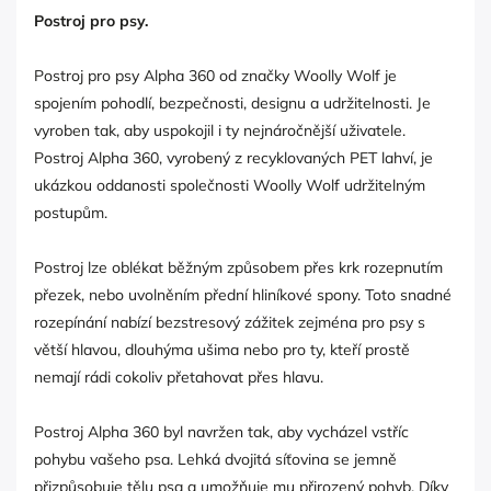
Postroj pro psy.
Postroj pro psy Alpha 360 od značky Woolly Wolf je
spojením pohodlí, bezpečnosti, designu a udržitelnosti. Je
vyroben tak, aby uspokojil i ty nejnáročnější uživatele.
Postroj Alpha 360, vyrobený z recyklovaných PET lahví, je
ukázkou oddanosti společnosti Woolly Wolf udržitelným
postupům.
Postroj lze oblékat běžným způsobem přes krk rozepnutím
přezek, nebo uvolněním přední hliníkové spony. Toto snadné
rozepínání nabízí bezstresový zážitek zejména pro psy s
větší hlavou, dlouhýma ušima nebo pro ty, kteří prostě
nemají rádi cokoliv přetahovat přes hlavu.
Postroj Alpha 360 byl navržen tak, aby vycházel vstříc
pohybu vašeho psa. Lehká dvojitá síťovina se jemně
přizpůsobuje tělu psa a umožňuje mu přirozený pohyb. Díky