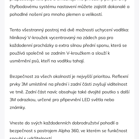
čtyřbodovému systému nastavení můžete zajistit dokonalé a
pohodlné nošení pro mnoho plemen a velikostí.
Tento všestranný postroj má dvě možnosti uchycení vodítka:
hliníkový V-kroužek vycentrovaný na zádech psa pro
každodenní procházky a extra silnou přední sponu, která se
používá společně se zadním V-kroužkem a slouží k
usměrnění psů, kteří na vodítku tahají.
Bezpečnost za všech okolností je nejvyšší prioritou. Reflexní
prvky 3M umístěné na přední i zadní části zvyšují viditelnost
ve tmě. Zadní část navíc obsahuje také dvojité poutko s další
3M odrazkou, určené pro připevnění LED světla nebo
známky.
Vneste do svých každodenních dobrodružství pohodlí a
bezpečnost s postrojem Alpha 360, ve kterém se funkčnost
snoubí s udržitelností.