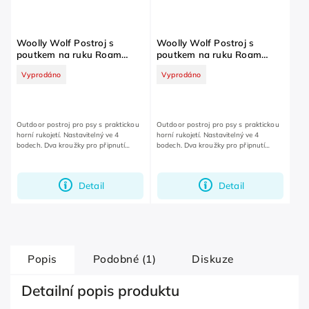
Woolly Wolf Postroj s
Woolly Wolf Postroj s
poutkem na ruku Roam
poutkem na ruku Roam
Deep Teal Ripple L
Deep Teal Ripple S
Vyprodáno
Vyprodáno
DOPRODEJ
DOPRODEJ
Outdoor postroj pro psy s praktickou
Outdoor postroj pro psy s praktickou
horní rukojetí. Nastavitelný ve 4
horní rukojetí. Nastavitelný ve 4
bodech. Dva kroužky pro připnutí
bodech. Dva kroužky pro připnutí
vodítka. S poutkem pro připnutí LED
vodítka. S poutkem pro připnutí LED
světla nebo známky.
světla nebo známky.
Detail
Detail
Popis
Podobné (1)
Diskuze
Detailní popis produktu