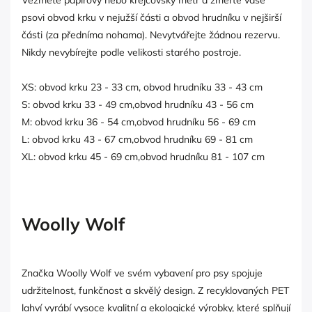
Vezměte papírový nebo krejčovský metr a změřte vaše
psovi obvod krku v nejužší části a obvod hrudníku v nejširší
části (za předníma nohama). Nevytvářejte žádnou rezervu.
Nikdy nevybírejte podle velikosti starého postroje.
XS: obvod krku 23 - 33 cm, obvod hrudníku 33 - 43 cm
S: obvod krku 33 - 49 cm,obvod hrudníku 43 - 56 cm
M: obvod krku 36 - 54 cm,obvod hrudníku 56 - 69 cm
L: obvod krku 43 - 67 cm,obvod hrudníku 69 - 81 cm
XL: obvod krku 45 - 69 cm,obvod hrudníku 81 - 107 cm
Woolly Wolf
Značka Woolly Wolf ve svém vybavení pro psy spojuje
udržitelnost, funkčnost a skvělý design. Z recyklovaných PET
lahví vyrábí vysoce kvalitní a ekologické výrobky, které splňují