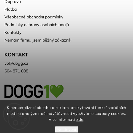
Doprava
Platba
Všeobecné obchodní podmínky
Podmínky ochrany osobních údajů
Kontakty
Nemám firmu, jsem běžný zákazník
KONTAKT
vo
@
dogg.cz
604 871 808
Velkoobchod kvalitních a ♻️eko
K personalizaci obsahu a reklam, poskytování funkcí sociálních
médií a analýze naší návštěvnosti využíváme soubory cookies.
chovatelských potřeb. Už 10 let
Více informací
zde
.
Nastavení