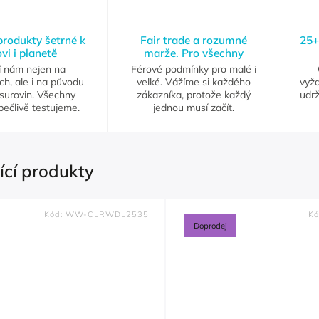
 produkty šetrné k
Fair trade a rozumné
25+
vi i planetě
marže. Pro všechny
í nám nejen na
Férové podmínky pro malé i
ch, ale i na původu
velké. Vážíme si každého
vyž
 surovin. Všechny
zákazníka, protože každý
udrž
pečlivě testujeme.
jednou musí začít.
ící produkty
Kód:
WW-CLRWDL2535
Kó
Doprodej