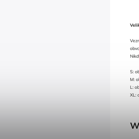
Veli
Vezm
obvo
Nikd
S: o
M: o
L: o
XL: 
W