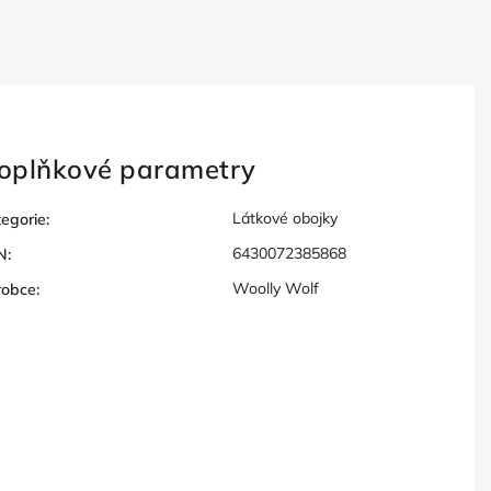
oplňkové parametry
Látkové obojky
egorie
:
6430072385868
N
:
Woolly Wolf
robce
: