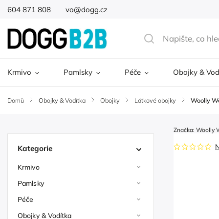
604 871 808
vo@dogg.cz
Krmivo
Pamlsky
Péče
Obojky & Vod
Domů
/
Obojky & Vodítka
/
Obojky
/
Látkové obojky
/
Woolly Wo
Značka:
Woolly 
Kategorie
Krmivo
Pamlsky
Péče
Obojky & Vodítka