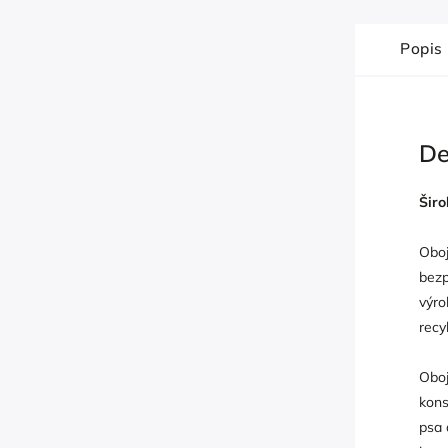
Popis
De
Širo
Oboj
bezp
výro
recy
Oboj
kons
psa 