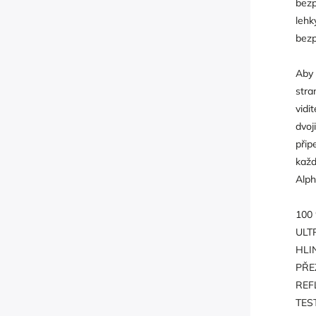
bezp
lehk
bezp
Aby 
stra
vidi
dvoj
přip
každ
Alph
100
ULT
HLI
PŘE
REF
TES