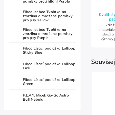
pamlsky proti hltání Purple
Fiboo Iceboo Tvořítka na
Kvalitní
zmrzlinu a mražené pamlsky
pso
pro psy Yellow
Zálež
Fiboo Iceboo Tvořítka na
materiále
zmrzlinu a mražené pamlsky
zboží a
pro psy Purple
výrobky 
Fiboo Lízací podložka Lollipop
Sticky Blue
Souvisej
Fiboo Lízací podložka Lollipop
Pink
Fiboo Lízací podložka Lollipop
Green
P.L.A.Y. Míček Go-Go Astro
Ball Nebula