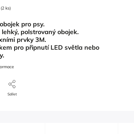
(2 ks)
 obojek pro psy.
 lehký, polstrovaný obojek.
exními prvky 3M.
kem pro připnutí LED světla nebo
y.
nformace
Sdílet