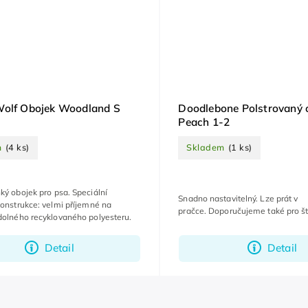
Wolf Obojek Woodland S
Doodlebone Polstrovaný 
Peach 1-2
m
(4 ks)
Skladem
(1 ks)
ký obojek pro psa. Speciální
Snadno nastavitelný. Lze prát v
konstrukce: velmi příjemné na
pračce. Doporučujeme také pro š
dolného recyklovaného polyesteru.
Detail
Detail