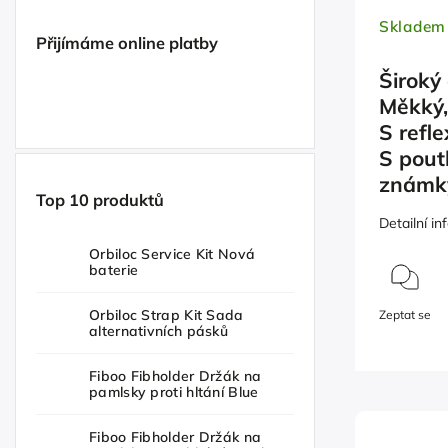
Skladem
Přijímáme online platby
Široký
Měkký,
S refl
S pout
známk
Top 10 produktů
Detailní i
Orbiloc Service Kit Nová
baterie
Orbiloc Strap Kit Sada
Zeptat se
alternativních pásků
Fiboo Fibholder Držák na
pamlsky proti hltání Blue
Fiboo Fibholder Držák na