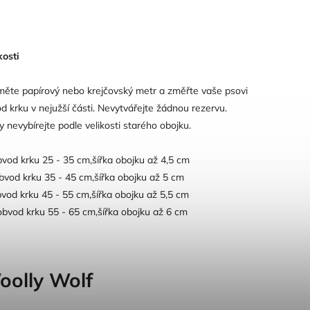
kosti
ěte papírový nebo krejčovský metr a změřte vaše psovi
d krku v nejužší části. Nevytvářejte žádnou rezervu.
y nevybírejte podle velikosti starého obojku.
bvod krku 25 - 35 cm,šířka obojku až 4,5 cm
bvod krku 35 - 45 cm,šířka obojku až 5 cm
bvod krku 45 - 55 cm,šířka obojku až 5,5 cm
obvod krku 55 - 65 cm,šířka obojku až 6 cm
oolly Wolf