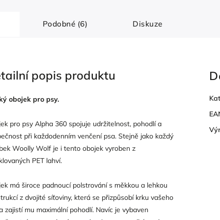
Podobné (6)
Diskuze
tailní popis produktu
D
Kat
ký obojek pro psy.
EA
ek pro psy Alpha 360 spojuje udržitelnost, pohodlí a
Vý
ečnost při každodenním venčení psa. Stejně jako každý
bek Woolly Wolf je i tento obojek vyroben z
klovaných PET lahví.
ek má široce padnoucí polstrování s měkkou a lehkou
trukcí z dvojité síťoviny, která se přizpůsobí krku vašeho
a zajistí mu maximální pohodlí. Navíc je vybaven