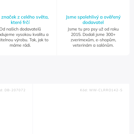
 značek z celého světa,
Jsme spolehlivý a ověřený
které frčí
dodavatel
Od našich dodavatelů
Jsme tu pro psy už od roku
adujeme vysokou kvalitu a
2015. Dodali jsme 300+
itelnou výrobu. Tak, jak to
zverimexům, e-shopům,
máme rádi.
veterinám a salónům.
d:
DB-207072
Kód:
WW-CLRRO142-S