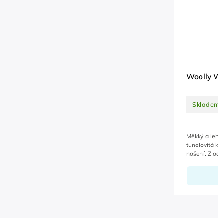
Woolly 
Sklade
Měkký a leh
tunelovitá 
nošení. Z o