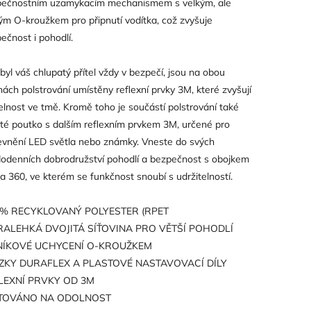
ečnostním uzamykacím mechanismem s velkým, ale
ým O-kroužkem pro připnutí vodítka, což zvyšuje
ečnost i pohodlí.
byl váš chlupatý přítel vždy v bezpečí, jsou na obou
nách polstrování umístěny reflexní prvky 3M, které zvyšují
telnost ve tmě. Kromě toho je součástí polstrování také
ité poutko s dalším reflexním prvkem 3M, určené pro
evnění LED světla nebo známky. Vneste do svých
odenních dobrodružství pohodlí a bezpečnost s obojkem
a 360, ve kterém se funkčnost snoubí s udržitelností.
 % RECYKLOVANÝ POLYESTER (RPET
RALEHKÁ DVOJITÁ SÍŤOVINA PRO VĚTŠÍ POHODLÍ
NÍKOVÉ UCHYCENÍ O-KROUŽKEM
ZKY DURAFLEX A PLASTOVÉ NASTAVOVACÍ DÍLY
LEXNÍ PRVKY OD 3M
TOVÁNO NA ODOLNOST