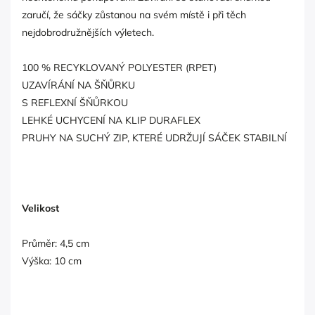
zaručí, že sáčky zůstanou na svém místě i při těch
nejdobrodružnějších výletech.
100 % RECYKLOVANÝ POLYESTER (RPET)
UZAVÍRÁNÍ NA ŠŇŮRKU
S REFLEXNÍ ŠŇŮRKOU
LEHKÉ UCHYCENÍ NA KLIP DURAFLEX
PRUHY NA SUCHÝ ZIP, KTERÉ UDRŽUJÍ SÁČEK STABILNÍ
Velikost
Průměr: 4,5 cm
Výška: 10 cm