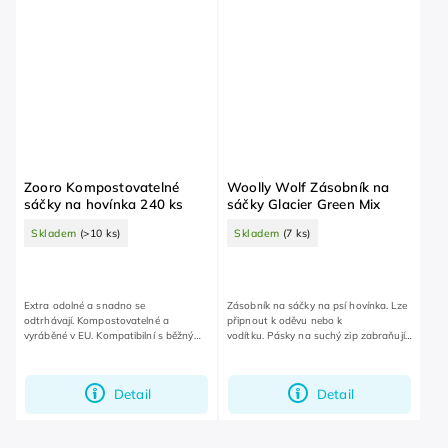
Zooro Kompostovatelné
Woolly Wolf Zásobník na
sáčky na hovínka 240 ks
sáčky Glacier Green Mix
Skladem
(>10 ks)
Skladem
(7 ks)
Extra odolné a snadno se
Zásobník na sáčky na psí hovínka. Lze
odtrhávají. Kompostovatelné a
připnout k oděvu nebo k
vyráběné v EU. Kompatibilní s běžnými
vodítku. Pásky na suchý zip zabraňují
zásobníky.
pohupování.
Detail
Detail