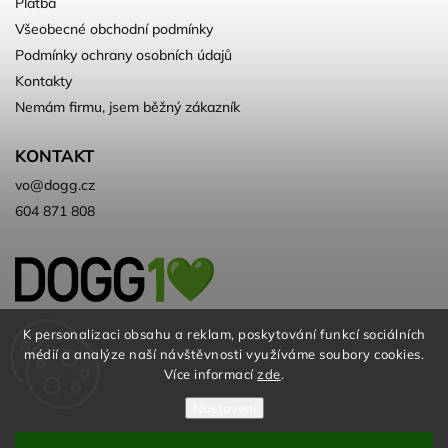
Platba
Všeobecné obchodní podmínky
Podmínky ochrany osobních údajů
Kontakty
Nemám firmu, jsem běžný zákazník
KONTAKT
vo
@
dogg.cz
604 871 808
Velkoobchod kvalitních a ♻️eko
K personalizaci obsahu a reklam, poskytování funkcí sociálních
médií a analýze naší návštěvnosti využíváme soubory cookies.
chovatelských potřeb. Už 10 let
Více informací
zde
.
Nastavení