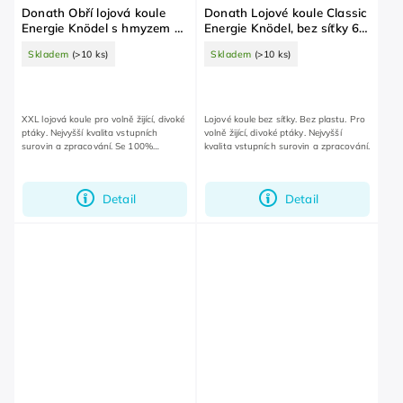
Donath Obří lojová koule
Donath Lojové koule Classic
Energie Knödel s hmyzem a
Energie Knödel, bez síťky 6
bobulemi, v organické síťce
ks
Skladem
(>10 ks)
Skladem
(>10 ks)
500 g
XXL lojová koule pro volně žijící, divoké
Lojové koule bez síťky. Bez plastu. Pro
ptáky. Nejvyšší kvalita vstupních
volně žijící, divoké ptáky. Nejvyšší
surovin a zpracování. Se 100%
kvalita vstupních surovin a zpracování.
odbouratelnou, organickou síťkou bez
plastu.
Detail
Detail