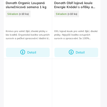
Donath Organic Loupaná
Donath Obří lojová koule
slunečnicová semena 1 kg
Energie Knödel s oříšky a
konopím, v organické síťce
Skladem
(>10 ks)
Skladem
(>10 ks)
500 g
Krmivo pro volně žijící, divoké ptáky v
XXL lojová koule pro volně žijící, divoké
bio kvalitě. Organická kvalita vstupních
ptáky. Nejvyšší kvalita vstupních
surovin a pečlivé zpracování. Ideální do
surovin a zpracování. Se 100%
krmítka na zahradu nebo balkon.
odbouratelnou, organickou síťkou bez
plastu.
Detail
Detail