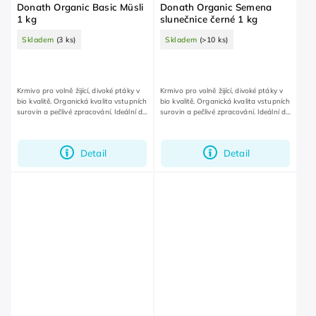
Donath Organic Basic Müsli
Donath Organic Semena
1 kg
slunečnice černé 1 kg
Skladem
(3 ks)
Skladem
(>10 ks)
Krmivo pro volně žijící, divoké ptáky v
Krmivo pro volně žijící, divoké ptáky v
bio kvalitě. Organická kvalita vstupních
bio kvalitě. Organická kvalita vstupních
surovin a pečlivé zpracování. Ideální do
surovin a pečlivé zpracování. Ideální do
krmítka na zahradu nebo balkon.
krmítka na zahradu nebo balkon.
Detail
Detail