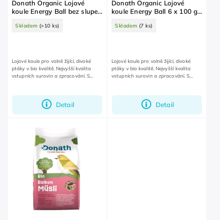
Donath Organic Lojové
Donath Organic Lojové
koule Energy Ball bez slupek
koule Energy Ball 6 x 100 g,
6 x 100 g, v organické síťce
v organické síťce
Skladem
(>10 ks)
Skladem
(7 ks)
Lojové koule pro volně žijící, divoké
Lojové koule pro volně žijící, divoké
ptáky v bio kvalitě. Nejvyšší kvalita
ptáky v bio kvalitě. Nejvyšší kvalita
vstupních surovin a zpracování. S
vstupních surovin a zpracování. S
rychle rozložitelnou, organickou síťkou.
rychle rozložitelnou, organickou síťkou.
Bez plastu.
Bez plastu.
Detail
Detail