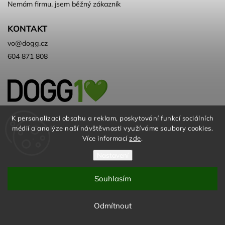
Nemám firmu, jsem běžný zákazník
KONTAKT
vo
@
dogg.cz
604 871 808
Velkoobchod kvalitních a ♻️eko
K personalizaci obsahu a reklam, poskytování funkcí sociálních
médií a analýze naší návštěvnosti využíváme soubory cookies.
chovatelských potřeb. Už 10 let
Více informací
zde
.
Nastavení
Souhlasím
© DOGG.CZ s.r.o. 2026
Odmítnout
Vytvořil
Shoptet