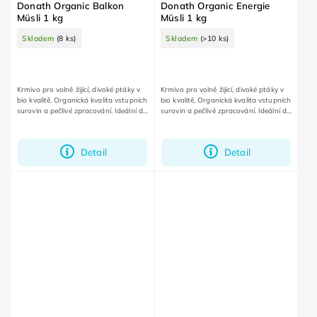
Donath Organic Balkon
Donath Organic Energie
Müsli 1 kg
Müsli 1 kg
Skladem
(8 ks)
Skladem
(>10 ks)
Krmivo pro volně žijící, divoké ptáky v
Krmivo pro volně žijící, divoké ptáky v
bio kvalitě. Organická kvalita vstupních
bio kvalitě. Organická kvalita vstupních
surovin a pečlivé zpracování. Ideální do
surovin a pečlivé zpracování. Ideální do
krmítka na zahradu nebo balkon.
krmítka na zahradu nebo balkon.
Detail
Detail