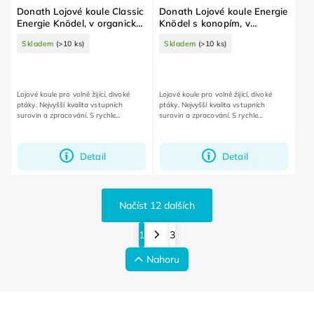
Donath Lojové koule Classic
Donath Lojové koule Energie
Energie Knödel, v organické
Knödel s konopím, v
síťce 6 ks
organické síťce 6 ks
Skladem
(>10 ks)
Skladem
(>10 ks)
Lojové koule pro volně žijící, divoké
Lojové koule pro volně žijící, divoké
ptáky. Nejvyšší kvalita vstupních
ptáky. Nejvyšší kvalita vstupních
surovin a zpracování. S rychle
surovin a zpracování. S rychle
rozložitelnou, organickou síťkou. Bez
rozložitelnou, organickou síťkou. Bez
plastu.
plastu.
Detail
Detail
Načíst 12 dalších
1
3
Nahoru