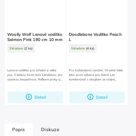
Woolly Wolf Lanové vodítko
Doodlebone Vodítko Peach
Salmon Pink 180 cm 10 mm
L
Skladem
(2 ks)
Skladem
(4 ks)
Lanové vodítko pro střední a velké
Pro každodenní venčení. Vhodné také
psy. S lehkou twist-lock karabinou pro
jako první výbava pro štěně. Lze
vysokou bezpečnost. Reflexní prvky pro
kombinovat s obojkem ze stejné
dobrou viditelnost.
kolekce.
Detail
Detail
Popis
Diskuze