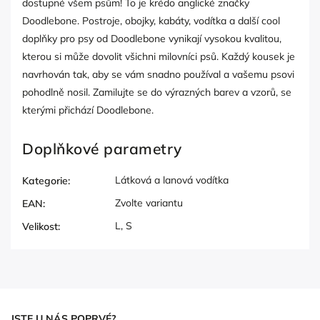
dostupné všem psům! To je krédo anglické značky
Doodlebone. Postroje, obojky, kabáty, vodítka a další cool
doplňky pro psy od Doodlebone vynikají vysokou kvalitou,
kterou si může dovolit všichni milovníci psů. Každý kousek je
navrhován tak, aby se vám snadno používal a vašemu psovi
pohodlně nosil. Zamilujte se do výrazných barev a vzorů, se
kterými přichází Doodlebone.
Doplňkové parametry
Látková a lanová vodítka
Kategorie
:
Zvolte variantu
EAN
:
L, S
Velikost
:
JSTE U NÁS POPRVÉ?