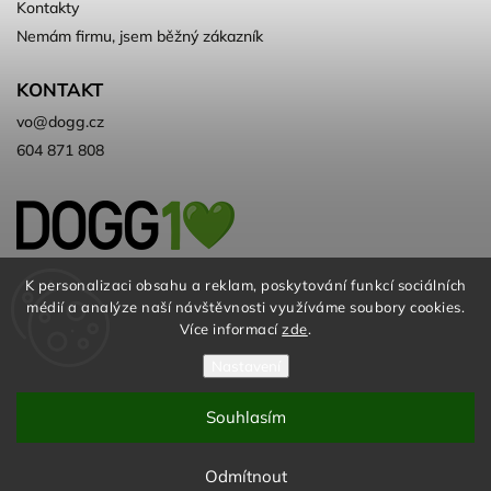
Kontakty
Nemám firmu, jsem běžný zákazník
KONTAKT
vo
@
dogg.cz
604 871 808
Velkoobchod kvalitních a ♻️eko
K personalizaci obsahu a reklam, poskytování funkcí sociálních
médií a analýze naší návštěvnosti využíváme soubory cookies.
chovatelských potřeb. Už 10 let
Více informací
zde
.
Nastavení
Souhlasím
© DOGG.CZ s.r.o. 2026
Odmítnout
Vytvořil
Shoptet