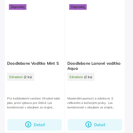
Doprodej
Doprodej
Doodlebone Vodítko Mint S
Doodlebone Lanové vodítko
Aqua
Skladem
(2 ks)
Skladem
(2 ks)
Pro každodenní venčení. Vhodné také
Maximální pevnost a odolnost. S
jako první výbava pro štěně. Lze
reflexními a koženými prvky. Lze
kombinovat s obojkem ze stejné
kombinovat s obojkem ze stejné
kolekce.
kolekce.
Detail
Detail